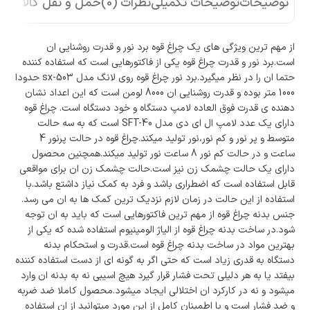
توضیحات
توضیحات تکمیلی
نظرات (0)
حمل و نقل کالا
از مهم ترین ویژگی های یک چراغ قوه برد نور و قدرت روشنایی ان
است.برد نور و قدرت چراغ قوه یکی از فاکتورهایی است که استفاده کننده
حتما ان را در نظر میگیرد.برد نور چراغ قوه روی لانگ مدل sx-503 حدودا
1000 متر بوده و قدرت روشنایی ان 8000 لومن است که این اعداد نشان
دهنده ی قدرت فوق العاده لامپ دستگاه و خود دستگاه است. چراغ قوه
دارای یک عدد لامپ ال ای دی مدل SFT-40 است که به سه حالت
متوسط و پر نور و کم نور،نور تولید میکند.چراغ قوه در حالت پرنور 4
ساعت و در حالت کم نور 8 ساعت نور تولید میکند.همچنین محصول
دارای یک حالت چشمک زن نیز است.حالت چشمک زن ان برای مواقعی
قابل استفاده است که اضطراری باشد و فرد به کمک نیاز داشتع باشد.با
استفاده از این حالت در زمان لازم نزدیک ترین کمک ها به ان می رسد.
جنس بدنه چراغ قوه از مهم ترین فاکتورهایی است که باید به ان توجه
شود.در ساخت بدنه چراغ قوه از الیاژ الومینیوم استفاده شده که یکی از
بهترین مواد در ساخت بدنه چراغ قوه است.قدرت و استحکام بدنه
دستگاه به قدری زیاد است که حتی اگر به گونه ای از دست استفاده کننده
بیفتد یا به هر دلیلی تحت فشار قرار گیرد هیچ اسیبی نه به بدنه ان وارد
میشود و نه در کارکرد ان اختلالی ایجاد میشود.محصول کاملا ضد ضربه
و ضد فشار است و با اطمینان کامل از این مورد میتوانید از ان استفاده