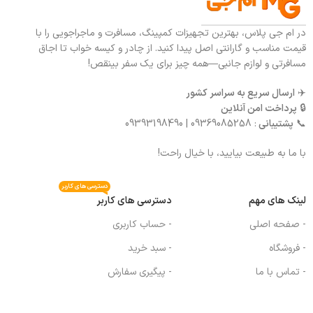
در ام جی پلاس، بهترین تجهیزات کمپینگ، مسافرت و ماجراجویی را با
قیمت مناسب و گارانتی اصل پیدا کنید. از چادر و کیسه خواب تا اجاق
مسافرتی و لوازم جانبی—همه چیز برای یک سفر بینقص!
✈️
ارسال سریع به سراسر کشور
🔒
پرداخت امن آنلاین
📞
پشتیبانی
: 09369085258 | 09393198490
با ما به طبیعت بیایید، با خیال راحت!
دسترسی های کاربر
لینک های مهم
دسترسی های کاربر
- صفحه اصلی
- حساب کاربری
- فروشگاه
- سبد خرید
- تماس با ما
- پیگیری سفارش