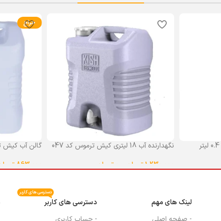
حراج
نگهدارنده آب 18 لیتری کیش ترموس کد 047
گالن آب کیش ت
گنجایش 18 لیتر
1,230,000
تومان
–
0
تومان
863,000
تومان
انتخاب گزینه ها
انتخاب گزینه ه
دسترسی های کاربر
لینک های مهم
دسترسی های کاربر
م
- صفحه اصلی
- حساب کاربری