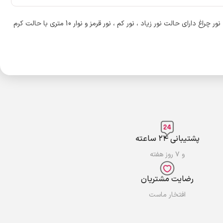
XO YH13 LED نور کمپینگ نوار نور چادر رنگ نور 10M ، جنس بدنه ساخته شده از PC + ABS + رنگ لاستیکی میباشد و وزن محصول معادل 235 گرم است ، نور چراغ دارای حالت نور زیاد ، نور کم ، نور قرمز و نوار 10 متری با حالت کرم
پشتیبانی ۲۴ ساعته
و ۷ روز هفته
رضایت مشتریان
افتخار ماست