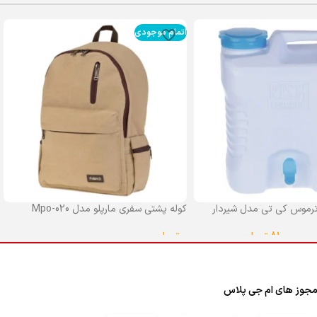
اتمام موجودی
رموس کی تی مدل شیردار
کوله پشتی سفری مارپلو مدل Mpo-020
0
تومان
–
810,000
تومان
انتخاب گزینه ها
ا
جوز های ام جی پلاس