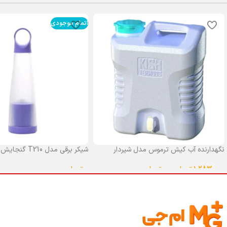
اتمام موجودی
نگهدارنده آب کیش ترموس مدل شیردار
شیکر برقی مدل T210 گنجایش 0.4 لیتر
گنجایش 25 لیتر
0
تومان
1,283,000
تومان
–
0
تومان
انتخاب گزینه ها
انتخاب گزینه ها