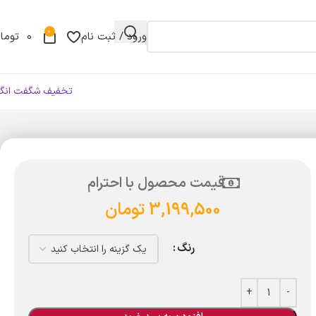
0
ورود / ثبت نام
0
توما
تخفیف شگفت انگی
قیمت محصول با احترام
3,199,500
تومان
رنگ