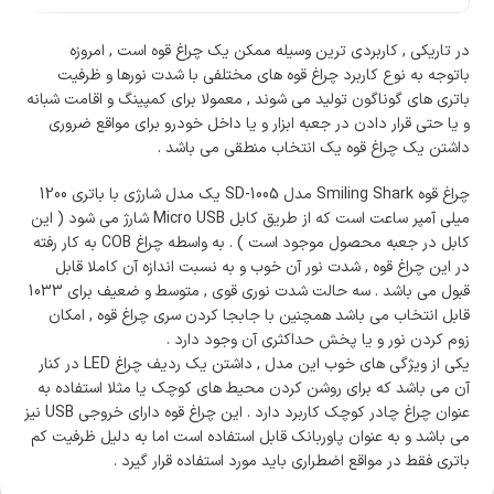
در تاریکی , کاربردی ترین وسیله ممکن یک چراغ قوه است , امروزه
باتوجه به نوع کاربرد چراغ قوه های مختلفی با شدت نورها و ظرفیت
باتری های گوناگون تولید می شوند , معمولا برای کمپینگ و اقامت شبانه
و یا حتی قرار دادن در جعبه ابزار و یا داخل خودرو برای مواقع ضروری
داشتن یک چراغ قوه یک انتخاب منطقی می باشد .
چراغ قوه Smiling Shark مدل SD-1005 یک مدل شارژی با باتری 1200
میلی آمپر ساعت است که از طریق کابل Micro USB شارژ می شود ( این
کابل در جعبه محصول موجود است ) . به واسطه چراغ COB به کار رفته
در این چراغ قوه , شدت نور آن خوب و به نسبت اندازه آن کاملا قابل
قبول می باشد . سه حالت شدت نوری قوی , متوسط و ضعیف برای 1033
قابل انتخاب می باشد همچنین با جابجا کردن سری چراغ قوه , امکان
زوم کردن نور و یا پخش حداکثری آن وجود دارد .
یکی از ویژگی های خوب این مدل , داشتن یک ردیف چراغ LED در کنار
آن می باشد که برای روشن کردن محیط های کوچک یا مثلا استفاده به
عنوان چراغ چادر کوچک کاربرد دارد . این چراغ قوه دارای خروجی USB نیز
می باشد و به عنوان پاوربانک قابل استفاده است اما به دلیل ظرفیت کم
باتری فقط در مواقع اضطراری باید مورد استفاده قرار گیرد .