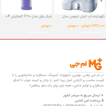
نگهدارنده آب کیش ترموس مدل
شیکر برقی مدل T210 گنجایش 0.4
شیردار گنجایش 25 لیتر
لیتر
1,283,000
تومان
–
0
تومان
0
تومان
انتخاب گزینه ها
انتخاب گزینه ها
در ام جی پلاس، بهترین تجهیزات کمپینگ، مسافرت و ماجراجویی را با
قیمت مناسب و گارانتی اصل پیدا کنید. از چادر و کیسه خواب تا اجاق
مسافرتی و لوازم جانبی—همه چیز برای یک سفر بینقص!
✈️
ارسال سریع به سراسر کشور
🔒
پرداخت امن آنلاین
📞
پشتیبانی
: 09369085258 | 09393198490