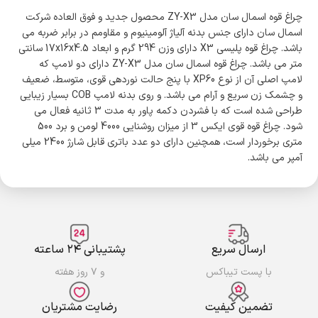
چراغ قوه اسمال سان مدل ZY-X3 محصول جدید و فوق العاده شرکت
اسمال سان دارای جنس بدنه آلیاژ آلومینیوم و مقاومم در برابر ضربه می
باشد. چراغ قوه پلیسی X3 دارای وزن 294 گرم و ابعاد 17x16x4.5 سانتی
متر می باشد. چراغ قوه اسمال سان مدل ZY-X3 دارای دو لامپ که
لامپ اصلی آن از نوع XP60 با پنج حالت نوردهی قوی، متوسط، ضعیف
و چشمک زن سریع و آرام می باشد. و روی بدنه لامپ COB بسیار زیبایی
طراحی شده است که با فشردن دکمه پاور به مدت 3 ثانیه فعال می
شود. چراغ قوه قوی ایکس 3 از میزان روشنایی 4000 لومن و برد 500
متری برخوردار است، همچنین دارای دو عدد باتری قابل شارژ 2400 میلی
آمپر می باشد.
ارسال سریع
پشتیبانی ۲۴ ساعته
با پست تیباکس
و ۷ روز هفته
تضمین کیفیت
رضایت مشتریان