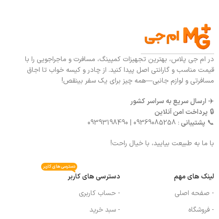
در ام جی پلاس، بهترین تجهیزات کمپینگ، مسافرت و ماجراجویی را با
قیمت مناسب و گارانتی اصل پیدا کنید. از چادر و کیسه خواب تا اجاق
مسافرتی و لوازم جانبی—همه چیز برای یک سفر بینقص!
✈️
ارسال سریع به سراسر کشور
🔒
پرداخت امن آنلاین
📞
پشتیبانی
: 09369085258 | 09393198490
با ما به طبیعت بیایید، با خیال راحت!
دسترسی های کاربر
لینک های مهم
دسترسی های کاربر
- صفحه اصلی
- حساب کاربری
- فروشگاه
- سبد خرید