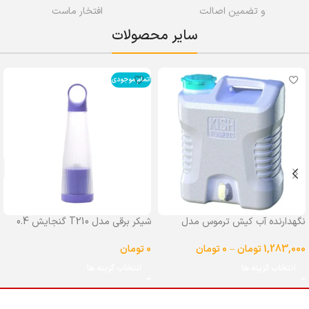
و تضمین اصالت
افتخار ماست
سایر محصولات
اتمام موجودی
نگهدارنده آب کیش ترموس مدل
شیکر برقی مدل T210 گنجایش 0.4
شیردار گنجایش 25 لیتر
لیتر
1,283,000
تومان
–
0
تومان
0
تومان
انتخاب گزینه ها
انتخاب گزینه ها