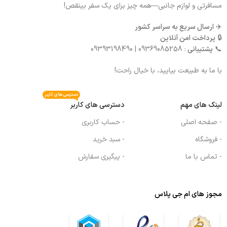
مسافرتی و لوازم جانبی—همه چیز برای یک سفر بینقص!
✈️
ارسال سریع به سراسر کشور
🔒
پرداخت امن آنلاین
📞
پشتیبانی
: 09369085258 | 09393198490
با ما به طبیعت بیایید، با خیال راحت!
دسترسی های کاربر
لینک های مهم
دسترسی های کاربر
- صفحه اصلی
- حساب کاربری
- فروشگاه
- سبد خرید
- تماس با ما
- پیگیری سفارش
مجوز های ام جی پلاس