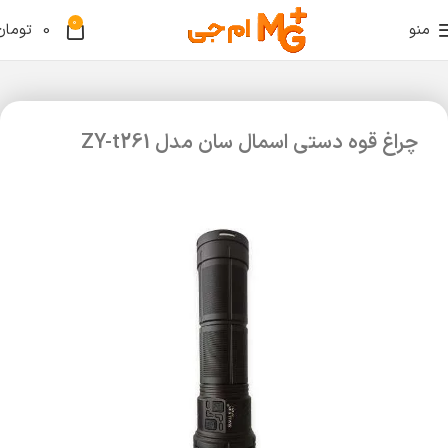
0
منو
0
تومان
چراغ قوه دستی اسمال سان مدل ZY-t261