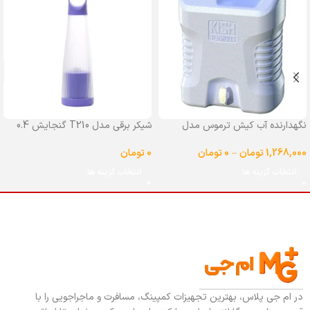
نگهدارنده آب کیش ترموس مدل
شیکر برقی مدل T210 گنجایش 0.4
شیردار گنجایش 25 لیتر
لیتر
1,268,000
تومان
–
0
تومان
0
تومان
انتخاب گزینه ها
انتخاب گزینه ها
در ام جی پلاس، بهترین تجهیزات کمپینگ، مسافرت و ماجراجویی را با