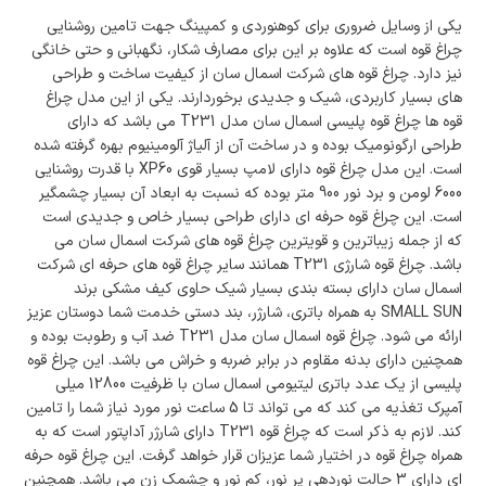
یکی از وسایل ضروری برای کوهنوردی و کمپینگ جهت تامین روشنایی
چراغ قوه است که علاوه بر این برای مصارف شکار، نگهبانی و حتی خانگی
نیز دارد. چراغ قوه های شرکت اسمال سان از کیفیت ساخت و طراحی
های بسیار کاربردی، شیک و جدیدی برخوردارند. یکی از این مدل چراغ
قوه ها چراغ قوه پلیسی اسمال سان مدل T231 می باشد که دارای
طراحی ارگونومیک بوده و در ساخت آن از آلیاژ آلومینیوم بهره گرفته شده
است. این مدل چراغ قوه دارای لامپ بسیار قوی XP60 با قدرت روشنایی
6000 لومن و برد نور 900 متر بوده که نسبت به ابعاد آن بسیار چشمگیر
است. این چراغ قوه حرفه ای دارای طراحی بسیار خاص و جدیدی است
که از جمله زیباترین و قویترین چراغ قوه های شرکت اسمال سان می
باشد. چراغ قوه شارژی T231 همانند سایر چراغ قوه های حرفه ای شرکت
اسمال سان دارای بسته بندی بسیار شیک حاوی کیف مشکی برند
SMALL SUN به همراه باتری، شارژر، بند دستی خدمت شما دوستان عزیز
ارائه می شود. چراغ قوه اسمال سان مدل T231 ضد آب و رطوبت بوده و
همچنین دارای بدنه مقاوم در برابر ضربه و خراش می باشد. این چراغ قوه
پلیسی از یک عدد باتری لیتیومی اسمال سان با ظرفیت 12800 میلی
آمپرک تغذیه می کند که می تواند تا 5 ساعت نور مورد نیاز شما را تامین
کند. لازم به ذکر است که چراغ قوه T231 دارای شارژر آداپتور است که به
همراه چراغ قوه در اختیار شما عزیزان قرار خواهد گرفت. این چراغ قوه حرفه
ای دارای 3 حالت نوردهی پر نور، کم نور و چشمک زن می باشد. همچنین