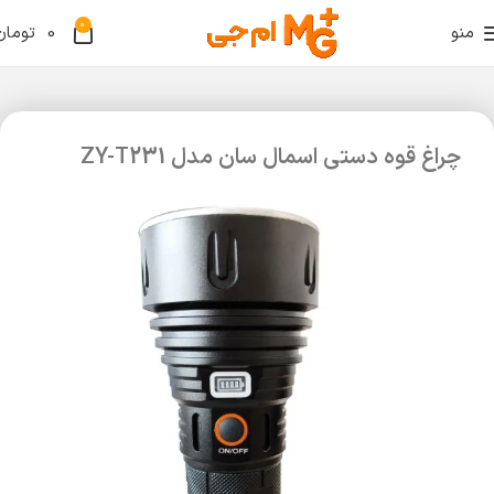
0
منو
0
تومان
چراغ قوه دستی اسمال سان مدل ZY-T231