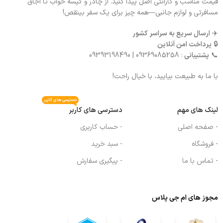
قیمت مناسب و گارانتی اصل پیدا کنید. از چادر و کیسه خواب تا اجاق
مسافرتی و لوازم جانبی—همه چیز برای یک سفر بینقص!
✈️
ارسال سریع به سراسر کشور
🔒
پرداخت امن آنلاین
📞
پشتیبانی
: 09369085258 | 09393198490
با ما به طبیعت بیایید، با خیال راحت!
دسترسی های کاربر
لینک های مهم
دسترسی های کاربر
- صفحه اصلی
- حساب کاربری
- فروشگاه
- سبد خرید
- تماس با ما
- پیگیری سفارش
مجوز های ام جی پلاس