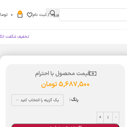
0
ورود / ثبت نام
0
توما
تخفیف شگفت انگی
قیمت محصول با احترام
5,687,500
تومان
رنگ