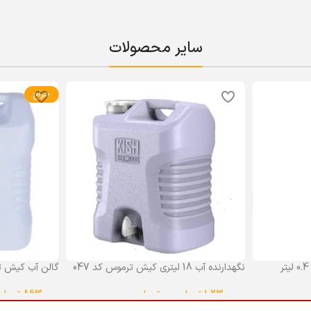
سایر محصولات
حراج
نگهدارنده آب 18 لیتری کیش ترموس کد 047
گالن آب کیش ت
گنجایش 18 لیتر
1,230,000
تومان
–
0
تومان
863,000
تومان