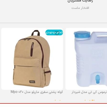
رضایت مشتریان
افتخار ماست
اتمام موجودی
رموس کی تی مدل شیردار
کوله پشتی سفری مارپلو مدل Mpo-020
0
تومان
–
810,000
تومان