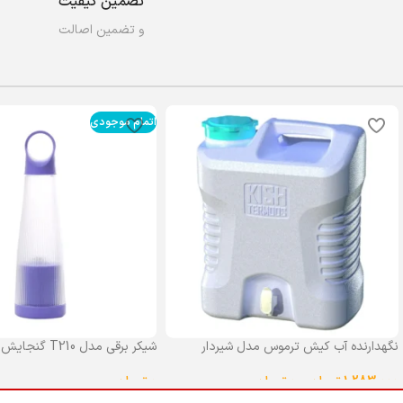
تضمین کیفیت
و تضمین اصالت
اتمام موجودی
نگهدارنده آب کیش ترموس مدل شیردار
شیکر برقی مدل T210 گنجایش 0.4 لیتر
گنجایش 25 لیتر
0
تومان
1,283,000
تومان
–
0
تومان