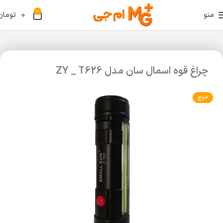
0
منو
0
تومان
چراغ قوه اسمال سان مدل ZY _ T626
حراج