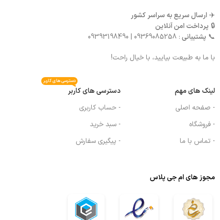
✈️
ارسال سریع به سراسر کشور
🔒
پرداخت امن آنلاین
📞
پشتیبانی
: 09369085258 | 09393198490
با ما به طبیعت بیایید، با خیال راحت!
دسترسی های کاربر
لینک های مهم
دسترسی های کاربر
- صفحه اصلی
- حساب کاربری
- فروشگاه
- سبد خرید
- تماس با ما
- پیگیری سفارش
مجوز های ام جی پلاس