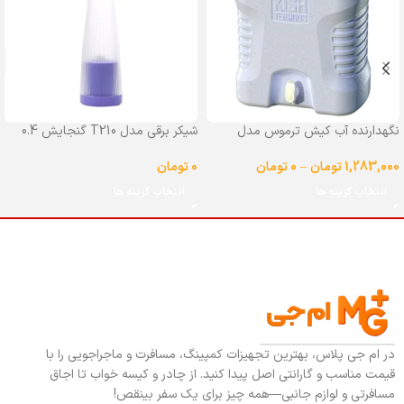
نگهدارنده آب کیش ترموس مدل
شیکر برقی مدل T210 گنجایش 0.4
شیردار گنجایش 25 لیتر
لیتر
1,283,000
تومان
–
0
تومان
0
تومان
انتخاب گزینه ها
انتخاب گزینه ها
در ام جی پلاس، بهترین تجهیزات کمپینگ، مسافرت و ماجراجویی را با
قیمت مناسب و گارانتی اصل پیدا کنید. از چادر و کیسه خواب تا اجاق
مسافرتی و لوازم جانبی—همه چیز برای یک سفر بینقص!