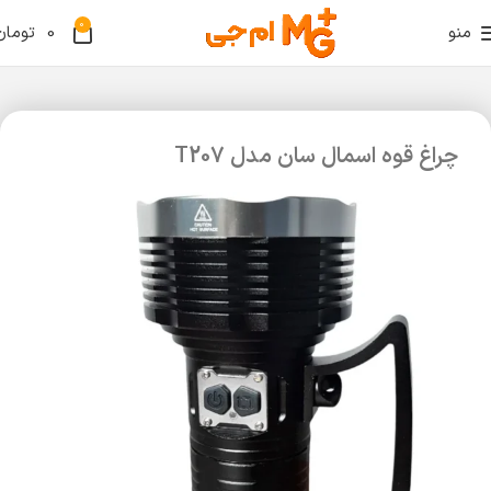
0
منو
0
تومان
چراغ قوه اسمال سان مدل T207