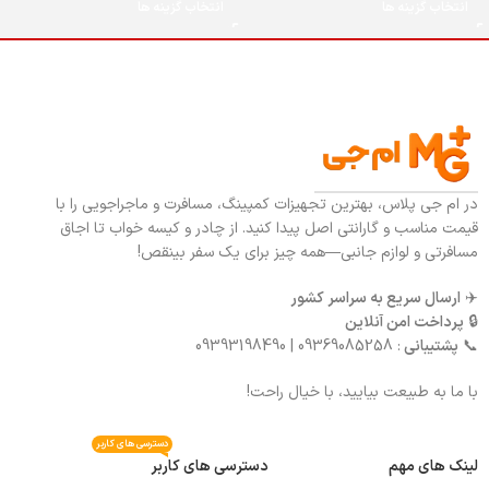
انتخاب گزینه ها
انتخاب گزینه ها
در ام جی پلاس، بهترین تجهیزات کمپینگ، مسافرت و ماجراجویی را با
قیمت مناسب و گارانتی اصل پیدا کنید. از چادر و کیسه خواب تا اجاق
مسافرتی و لوازم جانبی—همه چیز برای یک سفر بینقص!
✈️
ارسال سریع به سراسر کشور
🔒
پرداخت امن آنلاین
📞
پشتیبانی
: 09369085258 | 09393198490
با ما به طبیعت بیایید، با خیال راحت!
دسترسی های کاربر
لینک های مهم
دسترسی های کاربر