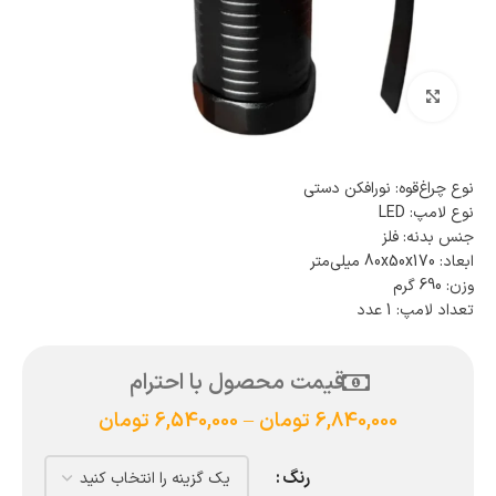
بزرگنمایی تصویر
نوع چراغ‌قوه: نور‌افکن دستی
نوع لامپ: LED
جنس بدنه: فلز
ابعاد: 80x50x170 میلی‌متر
وزن: 690 گرم
تعداد لامپ: 1 عدد
قیمت محصول با احترام
6,840,000
تومان
–
6,540,000
تومان
رنگ