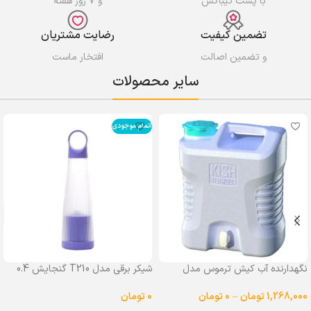
با پست تیباکس
و ۷ روز هفته
تضمین کیفیت
رضایت مشتریان
و تضمین اصالت
افتخار ماست
سایر محصولات
اتمام موجودی
نگهدارنده آب کیش ترموس مدل
شیکر برقی مدل T210 گنجایش 0.4
شیردار گنجایش 25 لیتر
لیتر
1,268,000
تومان
–
0
تومان
0
تومان