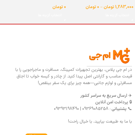
شیردار گنجایش 25 لیتر
لیتر
1,283,000
تومان
–
0
تومان
0
تومان
انتخاب گزینه ها
انتخاب گزینه ها
در ام جی پلاس، بهترین تجهیزات کمپینگ، مسافرت و ماجراجویی را با
قیمت مناسب و گارانتی اصل پیدا کنید. از چادر و کیسه خواب تا اجاق
مسافرتی و لوازم جانبی—همه چیز برای یک سفر بینقص!
✈️
ارسال سریع به سراسر کشور
🔒
پرداخت امن آنلاین
📞
پشتیبانی
: 09369085258 | 09393198490
با ما به طبیعت بیایید، با خیال راحت!