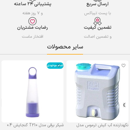
ارسال سریع
پشتیبانی ۲۴ ساعته
با پست تیباکس
و ۷ روز هفته
تضمین کیفیت
رضایت مشتریان
و تضمین اصالت
افتخار ماست
سایر محصولات
اتمام موجودی
نگهدارنده آب کیش ترموس مدل
شیکر برقی مدل T210 گنجایش 0.4