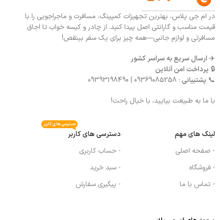
در ام جی پلاس، بهترین تجهیزات کمپینگ، مسافرت و ماجراجویی را با
قیمت مناسب و گارانتی اصل پیدا کنید. از چادر و کیسه خواب تا اجاق
مسافرتی و لوازم جانبی—همه چیز برای یک سفر بینقص!
✈️
ارسال سریع به سراسر کشور
🔒
پرداخت امن آنلاین
📞
پشتیبانی
: 09369085258 | 09393198490
با ما به طبیعت بیایید، با خیال راحت!
دسترسی های کاربر
لینک های مهم
دسترسی های کاربر
- صفحه اصلی
- حساب کاربری
- فروشگاه
- سبد خرید
- تماس با ما
- پیگیری سفارش