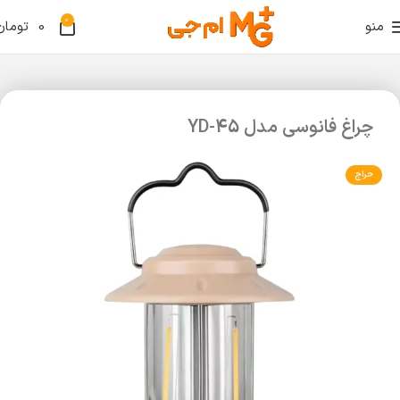
0
منو
0
تومان
چراغ فانوسی مدل YD-45
حراج