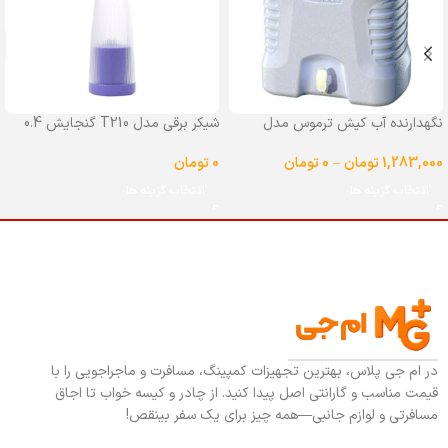
نگهدارنده آب کیش ترموس مدل
شیکر برقی مدل T210 گنجایش 0.4
شیردار گنجایش 25 لیتر
لیتر
1,283,000
تومان
–
0
تومان
0
تومان
انتخاب گزینه ها
انتخاب گزینه ها
در ام جی پلاس، بهترین تجهیزات کمپینگ، مسافرت و ماجراجویی را با
قیمت مناسب و گارانتی اصل پیدا کنید. از چادر و کیسه خواب تا اجاق
مسافرتی و لوازم جانبی—همه چیز برای یک سفر بینقص!