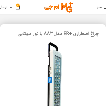
0
منو
0
تومان
چراغ اضطراری +ER مدل883 با نور مهتابی