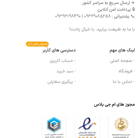
✈️
ارسال سریع به سراسر کشور
🔒
پرداخت امن آنلاین
📞
پشتیبانی
: 09369085258 | 09393198490
با ما به طبیعت بیایید، با خیال راحت!
دسترسی های کاربر
لینک های مهم
دسترسی های کاربر
- صفحه اصلی
- حساب کاربری
- فروشگاه
- سبد خرید
- تماس با ما
- پیگیری سفارش
مجوز های ام جی پلاس