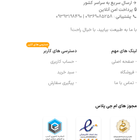
✈️
ارسال سریع به سراسر کشور
🔒
پرداخت امن آنلاین
📞
پشتیبانی
: 09369085258 | 09393198490
با ما به طبیعت بیایید، با خیال راحت!
دسترسی های کاربر
لینک های مهم
دسترسی های کاربر
- صفحه اصلی
- حساب کاربری
- فروشگاه
- سبد خرید
- تماس با ما
- پیگیری سفارش
مجوز های ام جی پلاس