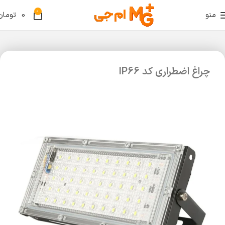
0
منو
0
تومان
چراغ اضطراری کد IP66