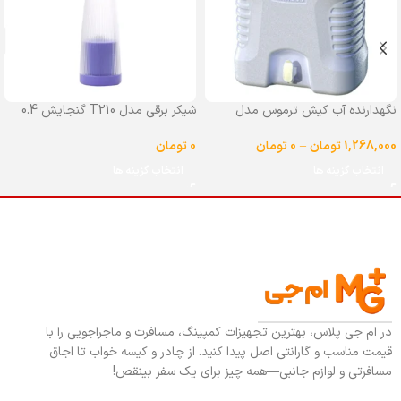
نگهدارنده آب کیش ترموس مدل
شیکر برقی مدل T210 گنجایش 0.4
شیردار گنجایش 25 لیتر
لیتر
1,268,000
تومان
–
0
تومان
0
تومان
انتخاب گزینه ها
انتخاب گزینه ها
در ام جی پلاس، بهترین تجهیزات کمپینگ، مسافرت و ماجراجویی را با
قیمت مناسب و گارانتی اصل پیدا کنید. از چادر و کیسه خواب تا اجاق
مسافرتی و لوازم جانبی—همه چیز برای یک سفر بینقص!