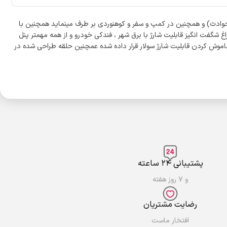
ده نیاز شما را در مواقع اضطراری(قطع برق و حوادث) و همچنین در کمپ و سفر و کوهنوردی بر طرف مینماید همچنین با
غ شگفت انگیز قابلیت شارژ با برق شهر ، فندکی خودرو و از همه مهمتر پنل
خاموش کردن قابلیت شارژ سولار قرار داده شده عمچنین حلقه طراحی شده در
پشتیبانی ۲۴ ساعته
و ۷ روز هفته
رضایت مشتریان
افتخار ماست