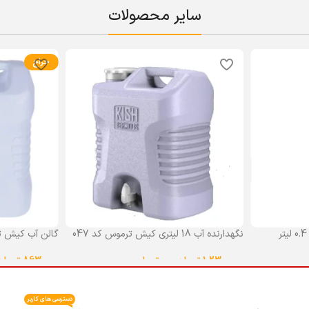
سایر محصولات
حراج
نگهدارنده آب 18 لیتری کیش ترموس کد 047
گالن آب کیش ت
گنجایش 18 لیتر
1,230,000
تومان
–
0
تومان
863,000
تومان
انتخاب گزینه ها
انتخاب گزینه ه
دسترسی های کاربر