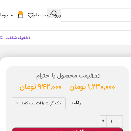
0
ورود / ثبت نام
0
توما
تخفیف شگفت انگی
قیمت محصول با احترام
1,230,000
تومان
–
942,000
تومان
رنگ