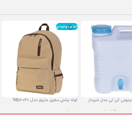
اتمام موجودی
رموس کی تی مدل شیردار
کوله پشتی سفری مارپلو مدل Mpo-020
0
تومان
–
810,000
تومان
انتخاب گزینه ها
ا