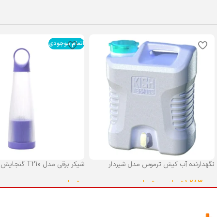
اتمام موجودی
نگهدارنده آب کیش ترموس مدل شیردار
شیکر برقی مدل T210 گنجایش 0.4 لیتر
گنجایش 25 لیتر
0
تومان
1,283,000
تومان
–
0
تومان
انتخاب گزینه ها
انتخاب گزینه ها