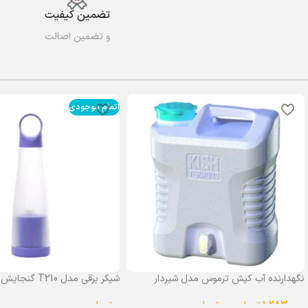
تضمین کیفیت
و تضمین اصالت
اتمام موجودی
نگهدارنده آب کیش ترموس مدل شیردار
شیکر برقی مدل T210 گنجایش 0.4 لیتر
گنجایش 25 لیتر
0
تومان
1,283,000
تومان
–
0
تومان