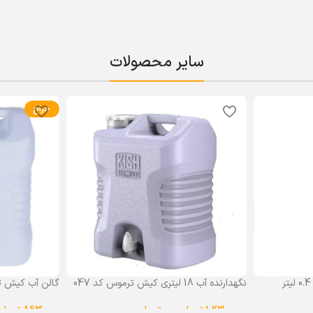
سایر محصولات
حراج
نگهدارنده آب 18 لیتری کیش ترموس کد 047
گالن آب کیش ت
گنجایش 18 لیتر
1,230,000
تومان
–
0
تومان
863,000
تومان