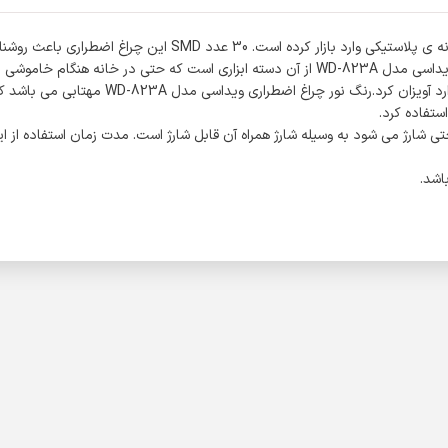
برند « ویداسی » چراغ اضطراری ویداسی مدل WD-823A را با رنگ سفید 
مهتابی استفاده کرد و همچنین می توان نور آن را تنظیم کرد. چراغ اضطراری ویداسی مدل WD-823A از
فراهم می نماید این چراغ اضطراری را می توان
ستفاده کرد.