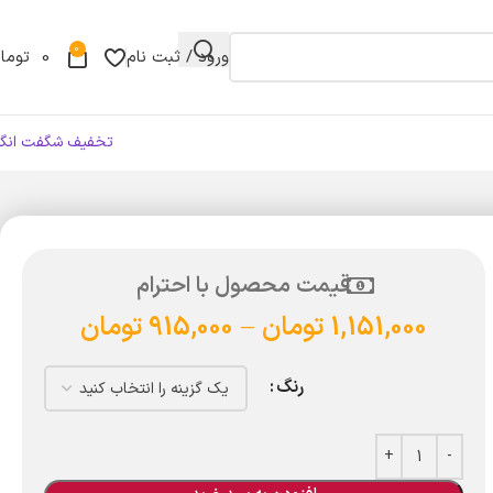
0
ورود / ثبت نام
0
توما
تخفیف شگفت انگی
قیمت محصول با احترام
1,151,000
تومان
–
915,000
تومان
رنگ