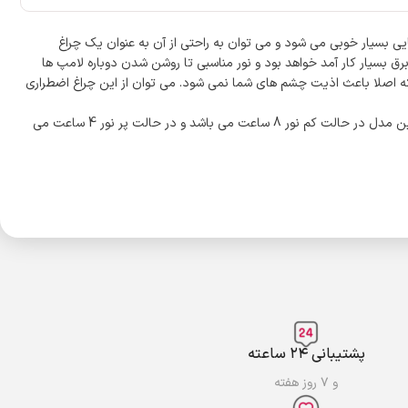
و بدنه ی پلاستیکی وارد بازار کرده است. 30 عدد SMD این چراغ اضطراری باعث روشنایی بسیار خوبی می شود و می توان به راحتی از آن به عنوان یک چراغ
 آن دسته ابزاری است که حتی در خانه هنگام خاموشی برق بسیار کار آمد خواهد بود و نور مناسبی تا روشن شدن دوباره لامپ ها
 به راحتی با نگهدارنده ای که دارد آویزان کرد.رنگ نور چراغ اضطراری ویداسی مدل WD-823A مهتابی می باشد که اصلا باعث اذیت چشم های شما نمی شود. می توان از این چراغ اضطراری
این محصول از باتری شارژی 1000 میلی آمپری قابل شارژ بهره می برد که به راحتی شارژ می شود به وسیله شارژ همراه آن قابل شارژ است. مدت زمان استفاده از این مدل در حالت کم نور 8 ساعت می باشد و در حالت پر نور 4 ساعت می
پشتیبانی ۲۴ ساعته
و ۷ روز هفته