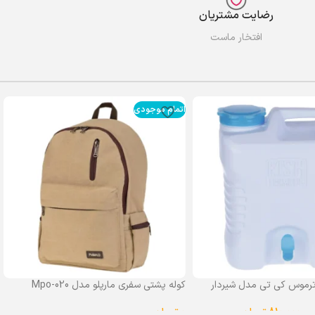
رضایت مشتریان
افتخار ماست
اتمام موجودی
رموس کی تی مدل شیردار
کوله پشتی سفری مارپلو مدل Mpo-020
0
تومان
–
810,000
تومان