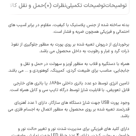
توضیحات
توضیحات تکمیلی
نظرات (0)
حمل و نقل کالا
بدنه ساخته شده از جنس پلاستیک با کیفیت، مقاوم در برابر آسیب های
احتمالی و فیزیکی همچون ضربه و فشار است.
برخورداری از درپوش تعبیه شده بر روی پورت به منظور جلوگیری از نفوذ
ذرات گرد و غبار و رطوبت به داخل محصول می باشد.
همراه با دستگیره و قلاب به منظور آویز و سهولت در حمل و نقل و
جابجایی، مناسب برای طبیعت گردی، کمپینگ، کوهنوردی و … می باشد.
تامین انرژی توسط دو عدد باتری داخلی 18650، یا باتری های خارجی
قابل تعویض، با قابلیت شارژ توسط درگاه تایپ سی و کابل همراه است.
وجود پورت USB جهت شارژ دستگاه های سازگار، دارای 1 عدد آهنربای
قدرتمند تعبیه شده بر روی محصول به منظور اتصال به اجسام فلزی می
باشد.
دارای کلید های فیزیکی برای مدیریت شدت نور و تغییر حالت نور و
خاموش و روشن کردن، دارای 4 عدد چراغ LED جهت نمایش وضعیت