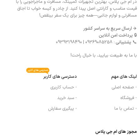
در ام جی پلاس، بهترین تجهیزات کمپینگ، مسافرت و ماجراجویی را با
قیمت مناسب و گارانتی اصل پیدا کنید. از چادر و کیسه خواب تا اجاق
مسافرتی و لوازم جانبی—همه چیز برای یک سفر بینقص!
✈️
ارسال سریع به سراسر کشور
🔒
پرداخت امن آنلاین
📞
پشتیبانی
: 09369085258 | 09393198490
با ما به طبیعت بیایید، با خیال راحت!
دسترسی های کاربر
لینک های مهم
دسترسی های کاربر
- صفحه اصلی
- حساب کاربری
- فروشگاه
- سبد خرید
- تماس با ما
- پیگیری سفارش
مجوز های ام جی پلاس