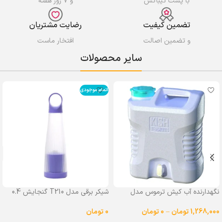
با پست تیباکس
و ۷ روز هفته
تضمین کیفیت
رضایت مشتریان
و تضمین اصالت
افتخار ماست
سایر محصولات
اتمام موجودی
نگهدارنده آب کیش ترموس مدل
شیکر برقی مدل T210 گنجایش 0.4
شیردار گنجایش 25 لیتر
لیتر
1,268,000
تومان
–
0
تومان
0
تومان