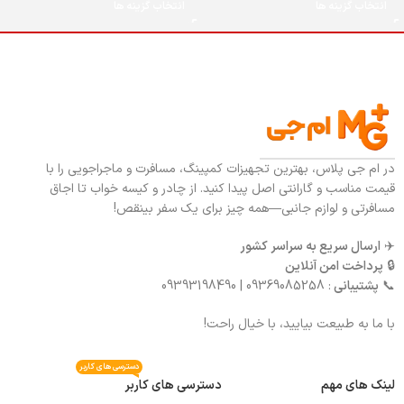
انتخاب گزینه ها
انتخاب گزینه ها
در ام جی پلاس، بهترین تجهیزات کمپینگ، مسافرت و ماجراجویی را با
قیمت مناسب و گارانتی اصل پیدا کنید. از چادر و کیسه خواب تا اجاق
مسافرتی و لوازم جانبی—همه چیز برای یک سفر بینقص!
✈️
ارسال سریع به سراسر کشور
🔒
پرداخت امن آنلاین
📞
پشتیبانی
: 09369085258 | 09393198490
با ما به طبیعت بیایید، با خیال راحت!
دسترسی های کاربر
لینک های مهم
دسترسی های کاربر