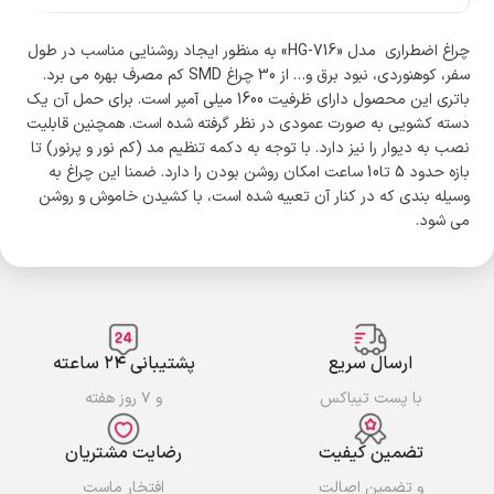
چراغ اضطراری مدل «HG-716» به منظور ایجاد روشنایی مناسب در طول
سفر، کوهنوردی، نبود برق و… از 30 چراغ SMD کم مصرف بهره می برد.
باتری این محصول دارای ظرفیت 1600 میلی آمپر است. برای حمل آن یک
دسته کشویی به صورت عمودی در نظر گرفته شده است. همچنین قابلیت
نصب به دیوار را نیز دارد. با توجه به دکمه تنظیم مد (کم نور و پرنور) تا
بازه حدود 5 تا10 ساعت امکان روشن بودن را دارد. ضمنا این چراغ به
وسیله بندی که در کنار آن تعبیه شده است، با کشیدن خاموش و روشن
می شود.
ارسال سریع
پشتیبانی ۲۴ ساعته
با پست تیباکس
و ۷ روز هفته
تضمین کیفیت
رضایت مشتریان
و تضمین اصالت
افتخار ماست