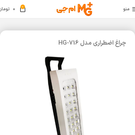
0
منو
0
تومان
چراغ اضطراری مدل HG-716