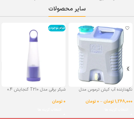
سایر محصولات
اتمام موجودی
نگهدارنده آب کیش ترموس مدل
شیکر برقی مدل T210 گنجایش 0.4
شیردار گنجایش 25 لیتر
لیتر
1,268,000
تومان
–
0
تومان
0
تومان
انتخاب گزینه ها
انتخاب گزینه ها