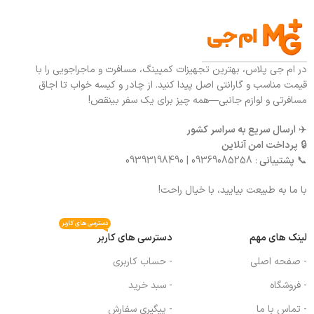
در ام جی پلاس، بهترین تجهیزات کمپینگ، مسافرت و ماجراجویی را با
قیمت مناسب و گارانتی اصل پیدا کنید. از چادر و کیسه خواب تا اجاق
مسافرتی و لوازم جانبی—همه چیز برای یک سفر بینقص!
✈️
ارسال سریع به سراسر کشور
🔒
پرداخت امن آنلاین
📞
پشتیبانی
: 09369085258 | 09393198490
با ما به طبیعت بیایید، با خیال راحت!
دسترسی های کاربر
لینک های مهم
دسترسی های کاربر
- صفحه اصلی
- حساب کاربری
- فروشگاه
- سبد خرید
- تماس با ما
- پیگیری سفارش