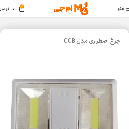
0
منو
0
تومان
چراغ اضطراری مدل COB