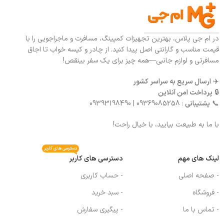
در ام جی پلاس، بهترین تجهیزات کمپینگ، مسافرت و ماجراجویی را با
قیمت مناسب و گارانتی اصل پیدا کنید. از چادر و کیسه خواب تا اجاق
مسافرتی و لوازم جانبی—همه چیز برای یک سفر بینقص!
✈️
ارسال سریع به سراسر کشور
🔒
پرداخت امن آنلاین
📞
پشتیبانی
: 09369085258 | 09393198490
با ما به طبیعت بیایید، با خیال راحت!
دسترسی های کاربر
لینک های مهم
دسترسی های کاربر
- صفحه اصلی
- حساب کاربری
- فروشگاه
- سبد خرید
- تماس با ما
- پیگیری سفارش