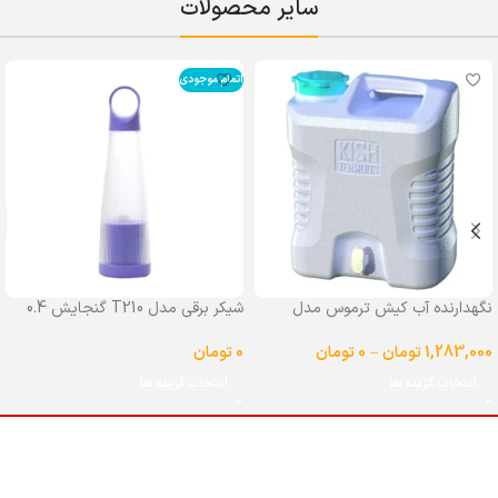
سایر محصولات
اتمام موجودی
نگهدارنده آب کیش ترموس مدل
شیکر برقی مدل T210 گنجایش 0.4
شیردار گنجایش 25 لیتر
لیتر
1,283,000
تومان
–
0
تومان
0
تومان
انتخاب گزینه ها
انتخاب گزینه ها