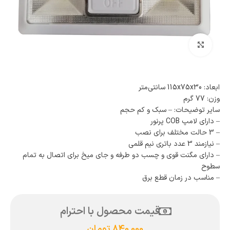
بزرگنمایی تصویر
ابعاد: 115x75x30 سانتی‌متر
وزن: 77 گرم
سایر توضیحات: – سبک و کم حجم
– دارای لامپ COB پرنور
– 3 حالت مختلف برای نصب
– نیازمند 3 عدد باتری نیم قلمی
– دارای مگنت قوی و چسب دو طرفه و جای میخ برای اتصال به تمام
سطوح
– مناسب در زمان قطع برق
قیمت محصول با احترام
840,000
تومان