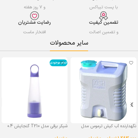
با پست تیباکس
و ۷ روز هفته
تضمین کیفیت
رضایت مشتریان
و تضمین اصالت
افتخار ماست
سایر محصولات
اتمام موجودی
نگهدارنده آب کیش ترموس مدل
شیکر برقی مدل T210 گنجایش 0.4
شیردار گنجایش 25 لیتر
لیتر