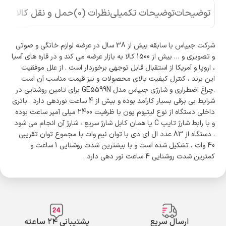
توضیحات
توضیحات تکمیلی
نظرات (0)
حمل و نقل کالا
شرکت جیپاس با سابقه بیش از 38 سال در عرضه لوازم خانگی و صوتی
و تصویری و … بیش از 1500 کالا به بازار عرضه می کند و در قاره های آسیا
، اروپا و آمریکا از استقبال قابل توجهی برخوردار است . از علل موفقیت
این برند ، کنترل کیفیت بالای محصولات و نیز قیمت مناسب آن است
.چراغ اضطراری و شارژی جیپاس مدل GE5599N برای تامین روشنایی در
شرایط بی برقی بسیار کارآمد بوده و بیش از 4 ساعت نوردهی دارد . باتری
داخلی دستگاه از نوع لیتیوم یون با ظرفیت 2400 میلی آمپر ساعت بوده
و با رابط شارژ تایپ C یا همان کابل شارژ سریع ، شارژ آن انجام می شود
. دستگاه از 83 عدد ال ای دی با توان نیم وات با مجموع توان تقریبی
40 وات ، تشکیل شده است و با بیشترین شدت روشنایی 1 ساعت و
کمترین شدت روشنایی 4 ساعت نور دهی دارد .
ارسال سریع
پشتیبانی ۲۴ ساعته