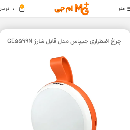
0
منو
0
تومان
چراغ اضطراری جیپاس مدل قابل شارژ GE5599N