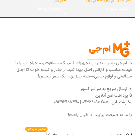
1,283,000
تومان
–
0
تومان
0
تومان
انتخاب گزینه ها
انتخاب گزینه ها
در ام جی پلاس، بهترین تجهیزات کمپینگ، مسافرت و ماجراجویی را با
قیمت مناسب و گارانتی اصل پیدا کنید. از چادر و کیسه خواب تا اجاق
مسافرتی و لوازم جانبی—همه چیز برای یک سفر بینقص!
✈️
ارسال سریع به سراسر کشور
🔒
پرداخت امن آنلاین
📞
پشتیبانی
: 09369085258 | 09393198490
با ما به طبیعت بیایید، با خیال راحت!
دسترسی های کاربر