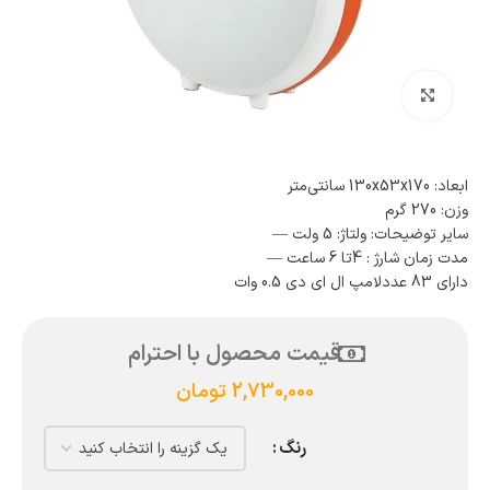
بزرگنمایی تصویر
ابعاد: 130x53x170 سانتی‌متر
وزن: 270 گرم
سایر توضیحات: ولتاژ: 5 ولت —
مدت زمان شارژ : 4تا 6 ساعت —
دارای 83 عددلامپ ال ای دی 0.5 وات
قیمت محصول با احترام
2,730,000
تومان
رنگ