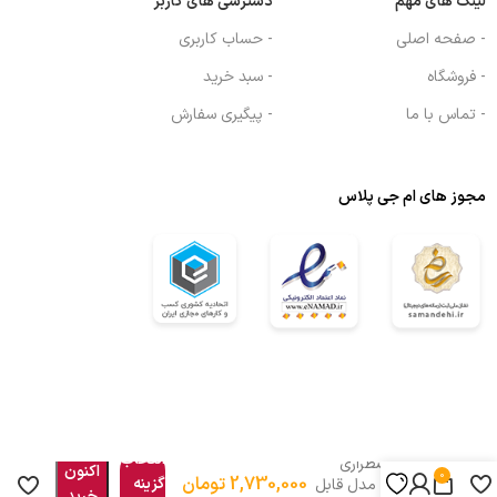
لینک های مهم
دسترسی های کاربر
- صفحه اصلی
- حساب کاربری
- فروشگاه
- سبد خرید
- تماس با ما
- پیگیری سفارش
مجوز های ام جی پلاس
هم
انتخاب
چراغ اضطراری
اکنون
0
2,730,000
تومان
گزینه
جیپاس مدل قابل
خرید