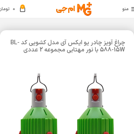
0
منو
0
تومان
چراغ آویز چادر یو ایکس آی مدل کشویی کد BL-
588-15W با نور مهتابی مجموعه 2 عددی