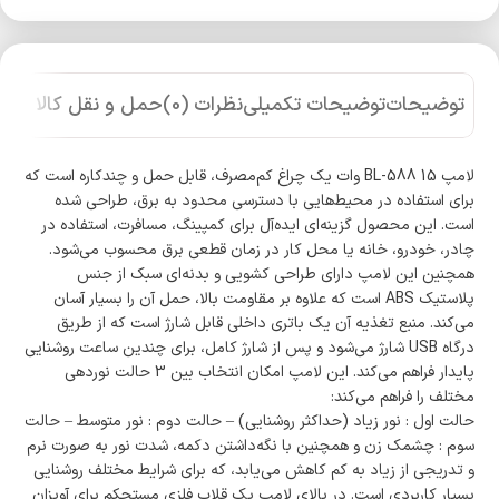
توضیحات
توضیحات تکمیلی
نظرات (0)
حمل و نقل کالا
لامپ BL-588 15 وات یک چراغ کم‌مصرف، قابل حمل و چندکاره است که
برای استفاده در محیط‌هایی با دسترسی محدود به برق، طراحی شده
است. این محصول گزینه‌ای ایده‌آل برای کمپینگ، مسافرت، استفاده در
چادر، خودرو، خانه یا محل کار در زمان قطعی برق محسوب می‌شود.
همچنین این لامپ دارای طراحی کشویی و بدنه‌ای سبک از جنس
پلاستیک ABS است که علاوه بر مقاومت بالا، حمل آن را بسیار آسان
می‌کند. منبع تغذیه آن یک باتری داخلی قابل شارژ است که از طریق
درگاه USB شارژ می‌شود و پس از شارژ کامل، برای چندین ساعت روشنایی
پایدار فراهم می‌کند. این لامپ امکان انتخاب بین 3 حالت نوردهی
مختلف را فراهم می‌کند:
حالت اول : نور زیاد (حداکثر روشنایی) – حالت دوم : نور متوسط – حالت
سوم : چشمک زن و همچنین با نگه‌داشتن دکمه، شدت نور به صورت نرم
و تدریجی از زیاد به کم کاهش می‌یابد، که برای شرایط مختلف روشنایی
بسیار کاربردی است. در بالای لامپ یک قلاب فلزی مستحکم برای آویزان