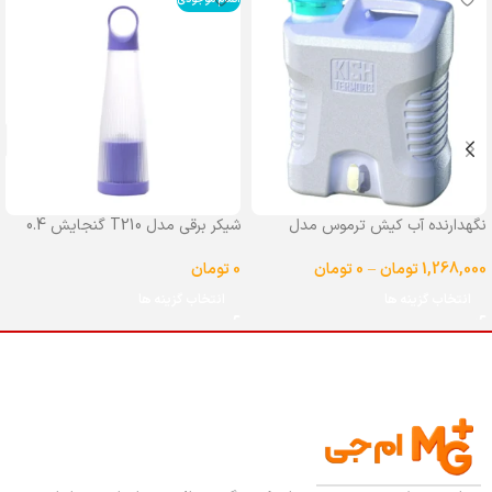
نگهدارنده آب کیش ترموس مدل
شیکر برقی مدل T210 گنجایش 0.4
شیردار گنجایش 25 لیتر
لیتر
1,268,000
تومان
–
0
تومان
0
تومان
انتخاب گزینه ها
انتخاب گزینه ها