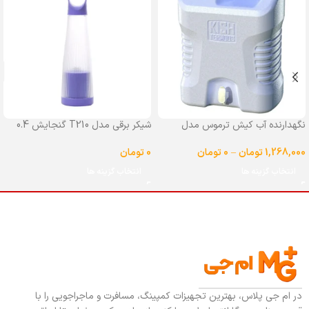
نگهدارنده آب کیش ترموس مدل
شیکر برقی مدل T210 گنجایش 0.4
شیردار گنجایش 25 لیتر
لیتر
1,268,000
تومان
–
0
تومان
0
تومان
انتخاب گزینه ها
انتخاب گزینه ها
در ام جی پلاس، بهترین تجهیزات کمپینگ، مسافرت و ماجراجویی را با