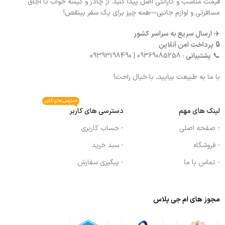
قیمت مناسب و گارانتی اصل پیدا کنید. از چادر و کیسه خواب تا اجاق
مسافرتی و لوازم جانبی—همه چیز برای یک سفر بینقص!
✈️
ارسال سریع به سراسر کشور
🔒
پرداخت امن آنلاین
📞
پشتیبانی
: 09369085258 | 09393198490
با ما به طبیعت بیایید، با خیال راحت!
دسترسی های کاربر
لینک های مهم
دسترسی های کاربر
- صفحه اصلی
- حساب کاربری
- فروشگاه
- سبد خرید
- تماس با ما
- پیگیری سفارش
مجوز های ام جی پلاس