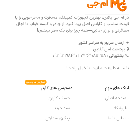
در ام جی پلاس، بهترین تجهیزات کمپینگ، مسافرت و ماجراجویی را با
قیمت مناسب و گارانتی اصل پیدا کنید. از چادر و کیسه خواب تا اجاق
مسافرتی و لوازم جانبی—همه چیز برای یک سفر بینقص!
✈️
ارسال سریع به سراسر کشور
🔒
پرداخت امن آنلاین
📞
پشتیبانی
: 09369085258 | 09393198490
با ما به طبیعت بیایید، با خیال راحت!
دسترسی های کاربر
لینک های مهم
دسترسی های کاربر
- صفحه اصلی
- حساب کاربری
- فروشگاه
- سبد خرید
- تماس با ما
- پیگیری سفارش