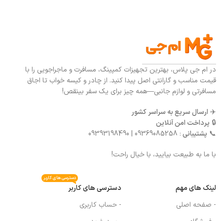
در ام جی پلاس، بهترین تجهیزات کمپینگ، مسافرت و ماجراجویی را با
قیمت مناسب و گارانتی اصل پیدا کنید. از چادر و کیسه خواب تا اجاق
مسافرتی و لوازم جانبی—همه چیز برای یک سفر بینقص!
✈️
ارسال سریع به سراسر کشور
🔒
پرداخت امن آنلاین
📞
پشتیبانی
: 09369085258 | 09393198490
با ما به طبیعت بیایید، با خیال راحت!
دسترسی های کاربر
لینک های مهم
دسترسی های کاربر
- صفحه اصلی
- حساب کاربری