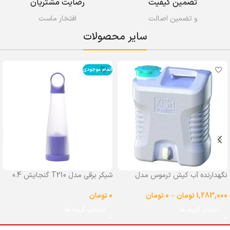
تضمین کیفیت
رضایت مشتریان
و تضمین اصالت
افتخار ماست
سایر محصولات
اتمام موجودی
نگهدارنده آب کیش ترموس مدل
شیکر برقی مدل T210 گنجایش 0.4
شیردار گنجایش 25 لیتر
لیتر
1,283,000
تومان
–
0
تومان
0
تومان
انتخاب گزینه ها
انتخاب گزینه ها