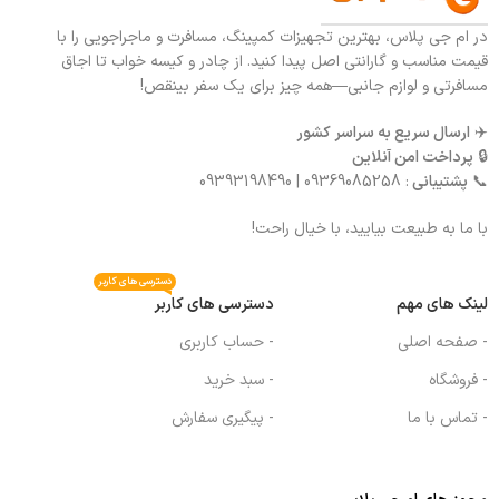
در ام جی پلاس، بهترین تجهیزات کمپینگ، مسافرت و ماجراجویی را با
قیمت مناسب و گارانتی اصل پیدا کنید. از چادر و کیسه خواب تا اجاق
مسافرتی و لوازم جانبی—همه چیز برای یک سفر بینقص!
✈️
ارسال سریع به سراسر کشور
🔒
پرداخت امن آنلاین
📞
پشتیبانی
: 09369085258 | 09393198490
با ما به طبیعت بیایید، با خیال راحت!
دسترسی های کاربر
لینک های مهم
دسترسی های کاربر
- صفحه اصلی
- حساب کاربری
- فروشگاه
- سبد خرید
- تماس با ما
- پیگیری سفارش