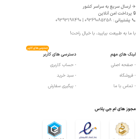
✈️
ارسال سریع به سراسر کشور
🔒
پرداخت امن آنلاین
📞
پشتیبانی
: 09369085258 | 09393198490
با ما به طبیعت بیایید، با خیال راحت!
دسترسی های کاربر
لینک های مهم
دسترسی های کاربر
- صفحه اصلی
- حساب کاربری
- فروشگاه
- سبد خرید
- تماس با ما
- پیگیری سفارش
مجوز های ام جی پلاس