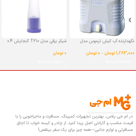
نگهدارنده آب کیش ترموس مدل
شیکر برقی مدل T210 گنجایش 0.4
شیردار گنجایش 25 لیتر
لیتر
1,283,000
تومان
–
0
تومان
0
تومان
انتخاب گزینه ها
انتخاب گزینه ها
در ام جی پلاس، بهترین تجهیزات کمپینگ، مسافرت و ماجراجویی را با
قیمت مناسب و گارانتی اصل پیدا کنید. از چادر و کیسه خواب تا اجاق
مسافرتی و لوازم جانبی—همه چیز برای یک سفر بینقص!