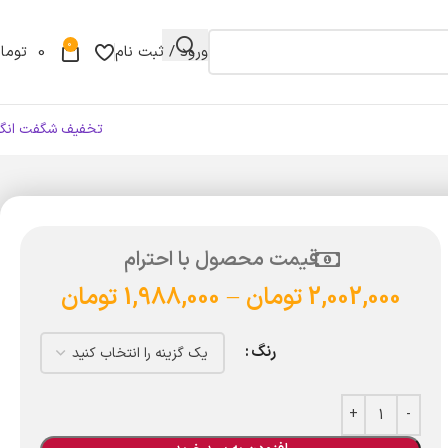
0
ورود / ثبت نام
0
توما
تخفیف شگفت انگی
قیمت محصول با احترام
2,002,000
تومان
–
1,988,000
تومان
رنگ