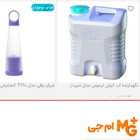
اتمام موجودی
نگهدارنده آب کیش ترموس مدل شیردار
شیکر برقی مدل T210 گنجایش 0.4 لیتر
گنجایش 25 لیتر
0
تومان
1,283,000
تومان
–
0
تومان
انتخاب گزینه ها
انتخاب گزینه ها