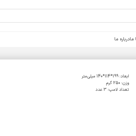
ما
درباره ما
ابعاد: 199*114*140 میلی‌متر
وزن: 250 گرم
تعداد لامپ: 3 عدد