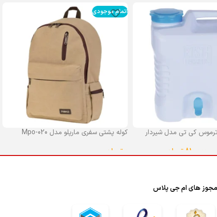
اتمام موجودی
رموس کی تی مدل شیردار
کوله پشتی سفری مارپلو مدل Mpo-020
0
تومان
–
810,000
تومان
انتخاب گزینه ها
ا
جوز های ام جی پلاس