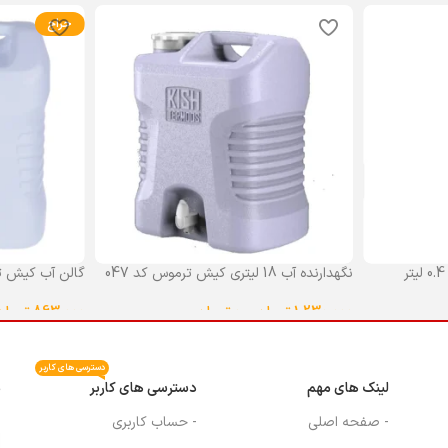
حراج
نگهدارنده آب 18 لیتری کیش ترموس کد 047
گالن آب کیش ت
گنجایش 18 لیتر
1,230,000
تومان
–
0
تومان
863,000
تومان
انتخاب گزینه ها
انتخاب گزینه ه
دسترسی های کاربر
لینک های مهم
دسترسی های کاربر
م
- صفحه اصلی
- حساب کاربری