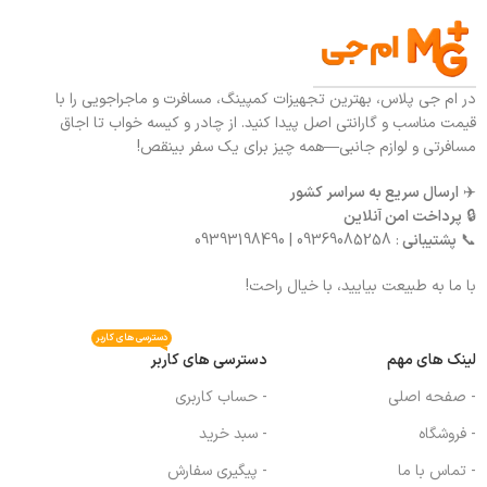
در ام جی پلاس، بهترین تجهیزات کمپینگ، مسافرت و ماجراجویی را با
قیمت مناسب و گارانتی اصل پیدا کنید. از چادر و کیسه خواب تا اجاق
مسافرتی و لوازم جانبی—همه چیز برای یک سفر بینقص!
✈️
ارسال سریع به سراسر کشور
🔒
پرداخت امن آنلاین
📞
پشتیبانی
: 09369085258 | 09393198490
با ما به طبیعت بیایید، با خیال راحت!
دسترسی های کاربر
لینک های مهم
دسترسی های کاربر
- صفحه اصلی
- حساب کاربری
- فروشگاه
- سبد خرید
- تماس با ما
- پیگیری سفارش