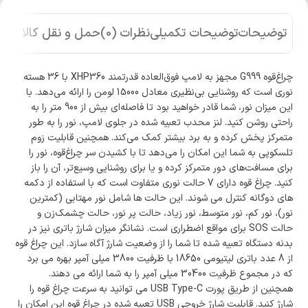
توضیحات
توضیحات تکمیلی
نظرات (0)
حمل و نقل کالا
چراغ‌قوه G999 مجهز به لامپ فوق‌العاده قدرتمند XHP360 با 36 هسته
نوری است که روشنایی بی‌نظیری معادل 15000 لومن را ارائه می‌دهد. با
این میزان نور، شما قادر خواهید بود تا فاصله‌ای بیش از 900 متر را به
راحتی روشن کنید. لنز محدب تعبیه شده در جلوی لامپ، نور را به طور
متمرکز پخش کرده و به برد بیشتر کمک می‌کند. همچنین قابلیت زوم
تلسکوپی به شما این امکان را می‌دهد تا با کشیدن سر چراغ‌قوه، نور را
برای مسافت‌های دور متمرکز کرده و یا برای روشنایی وسیع‌تر، آن را باز
کنید. چراغ قوه دارای 7 حالت نوری متفاوت است که با استفاده از دکمه
های دوگانه کنترل می شوند. این حالت ها شامل نور مهتابی (کمترین
نور)، نور کم، نور متوسط، نور زیاد، حالت پر نور، حالت چشمک‌زن و
حالت SOS برای مواقع اضطراری است. نشانگر میزان شارژ باتری نیز در
بدنه دستگاه تعبیه شده تا شما را از وضعیت شارژ آگاه سازد. این چراغ قوه
از 8 عدد باتری لیتیومی 18650 با ظرفیت 3800 میلی آمپر بهره می برد
که در مجموع ظرفیت 30400 میلی آمپر را به شما ارائه می دهند.
همچنین از طریق پورت USB Type-C می توانید به سرعت چراغ قوه را
شارژ کنید. قابلیت شارژ خروجی USB تعبیه شده در چراغ قوه این امکان را