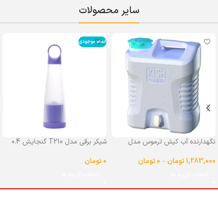
سایر محصولات
اتمام موجودی
نگهدارنده آب کیش ترموس مدل
شیکر برقی مدل T210 گنجایش 0.4
شیردار گنجایش 25 لیتر
لیتر
1,283,000
تومان
–
0
تومان
0
تومان
انتخاب گزینه ها
انتخاب گزینه ها