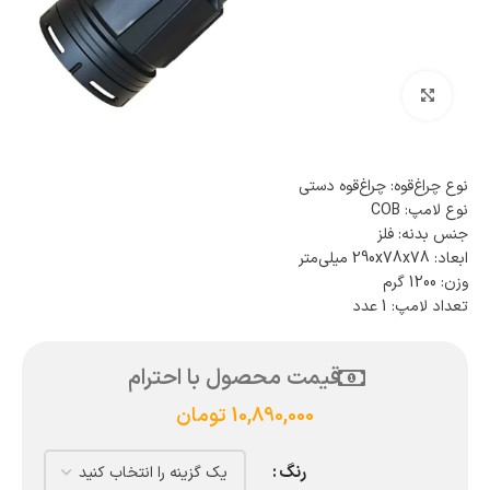
بزرگنمایی تصویر
نوع چراغ‌قوه: چراغ‌قوه دستی
نوع لامپ: COB
جنس بدنه: فلز
ابعاد: 290x78x78 میلی‌متر
وزن: 1200 گرم
تعداد لامپ: 1 عدد
قیمت محصول با احترام
10,890,000
تومان
رنگ