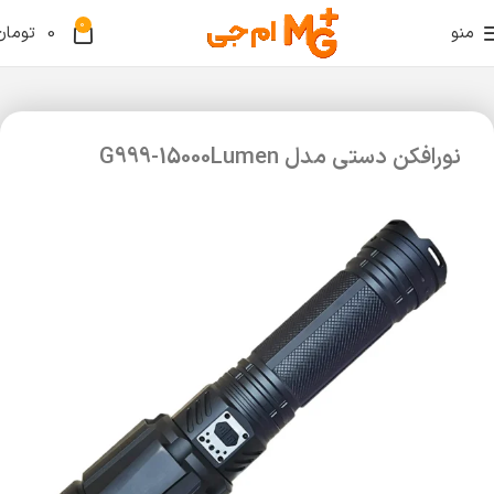
0
منو
0
تومان
نورافکن دستی مدل G999-15000Lumen