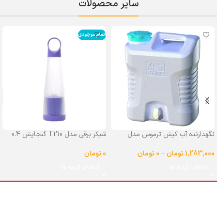
سایر محصولات
اتمام موجودی
نگهدارنده آب کیش ترموس مدل
شیکر برقی مدل T210 گنجایش 0.4
شیردار گنجایش 25 لیتر
لیتر
1,283,000
تومان
–
0
تومان
0
تومان
انتخاب گزینه ها
انتخاب گزینه ها