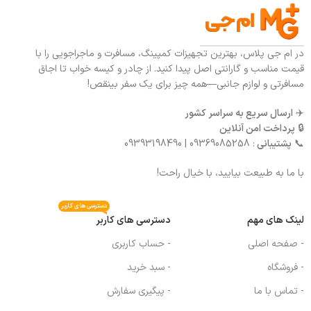
در ام جی پلاس، بهترین تجهیزات کمپینگ، مسافرت و ماجراجویی را با
قیمت مناسب و گارانتی اصل پیدا کنید. از چادر و کیسه خواب تا اجاق
مسافرتی و لوازم جانبی—همه چیز برای یک سفر بینقص!
✈️
ارسال سریع به سراسر کشور
🔒
پرداخت امن آنلاین
📞
پشتیبانی
: 09369085258 | 09393198490
با ما به طبیعت بیایید، با خیال راحت!
دسترسی های کاربر
لینک های مهم
دسترسی های کاربر
- صفحه اصلی
- حساب کاربری
- فروشگاه
- سبد خرید
- تماس با ما
- پیگیری سفارش