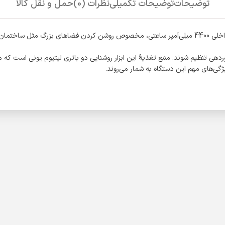
توضیحات
توضیحات تکمیلی
نظرات (0)
حمل و نقل کالا
نورافکن تفنگی شارژی 5 حالته 2500 لومن RH-4235 رونیکس با باتری‌های داخلی 4400 میلی‌آمپر ساعتی، مخصوص