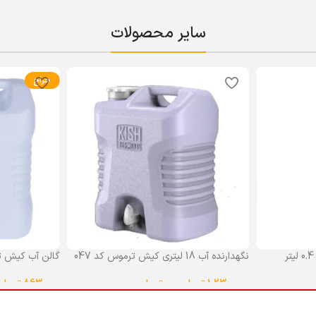
سایر محصولات
حراج
نگهدارنده آب 18 لیتری کیش ترموس کد 047
گالن آب کیش ت
گنجایش 18 لیتر
1,230,000
تومان
–
0
تومان
863,000
تومان
انتخاب گزینه ها
انتخاب گزینه ه