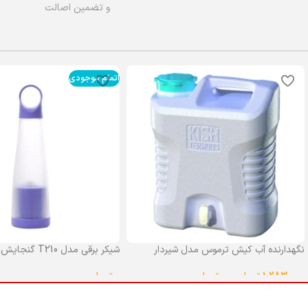
و تضمین اصالت
اتمام موجودی
نگهدارنده آب کیش ترموس مدل شیردار
شیکر برقی مدل T210 گنجایش 0.4 لیتر
گنجایش 25 لیتر
0
تومان
1,283,000
تومان
–
0
تومان
انتخاب گزینه ها
انتخاب گزینه ها