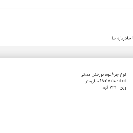
ما
درباره ما
نوع چراغ‌قوه: نور‌افکن دستی
ابعاد: 18x18x10 میلی‌متر
وزن: 732 گرم