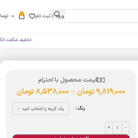
0
ورود / ثبت نام
0
توما
تخفیف شگفت انگی
قیمت محصول با احترام
9,819,000
تومان
–
8,538,000
تومان
رنگ