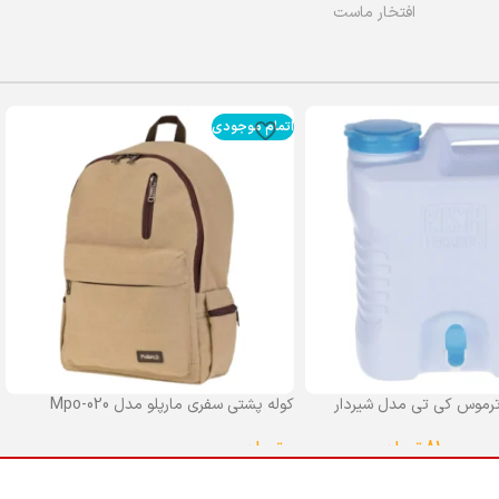
افتخار ماست
اتمام موجودی
رموس کی تی مدل شیردار
کوله پشتی سفری مارپلو مدل Mpo-020
0
تومان
–
810,000
تومان
انتخاب گزینه ها
ا