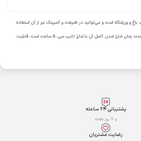
 روشن کردن فضاهای بزرگ مثل ساختمان، باغ و ورزشگاه است و می‌توانید در طبیعت و کمپینگ نیز از آن استفاده
این نورافکن رونیکس با ال‌ای‌دی‌های صدهزار ساعته می‌توانند روی 5 حالت نوردهی تنظیم شوند. منبع تغذیۀ این ابزار روشنایی دو باتری لیتیوم یونی است که مدت زمان شارژ شدن کامل آن با شارژ تایپ سی، 5 ساعت است. قابلیت
پشتیبانی ۲۴ ساعته
و ۷ روز هفته
رضایت مشتریان