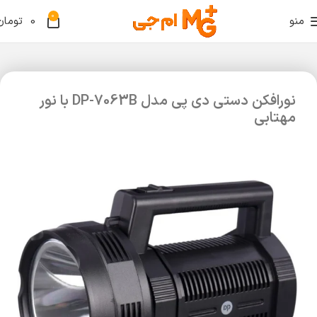
0
منو
0
تومان
نورافکن دستی دی پی مدل DP-7063B با نور
مهتابی