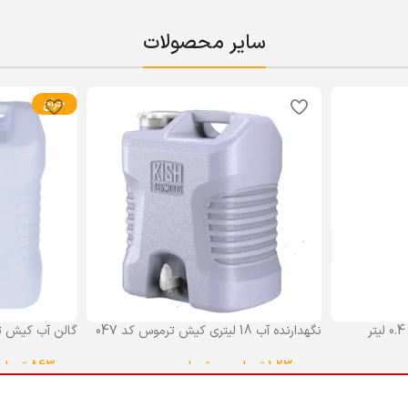
سایر محصولات
حراج
نگهدارنده آب 18 لیتری کیش ترموس کد 047
گالن آب کیش ت
گنجایش 18 لیتر
1,230,000
تومان
–
0
تومان
863,000
تومان
انتخاب گزینه ها
انتخاب گزینه ه