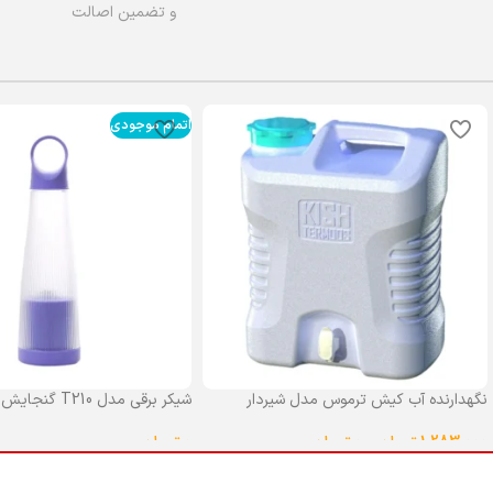
و تضمین اصالت
اتمام موجودی
نگهدارنده آب کیش ترموس مدل شیردار
شیکر برقی مدل T210 گنجایش 0.4 لیتر
گنجایش 25 لیتر
0
تومان
1,283,000
تومان
–
0
تومان
انتخاب گزینه ها
انتخاب گزینه ها