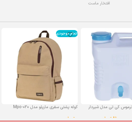
افتخار ماست
اتمام موجودی
رموس کی تی مدل شیردار
کوله پشتی سفری مارپلو مدل Mpo-020
0
تومان
–
810,000
تومان
انتخاب گزینه ها
ا