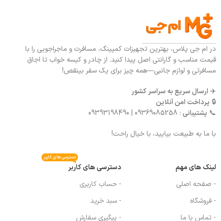
در ام جی پلاس، بهترین تجهیزات کمپینگ، مسافرت و ماجراجویی را با
قیمت مناسب و گارانتی اصل پیدا کنید. از چادر و کیسه خواب تا اجاق
مسافرتی و لوازم جانبی—همه چیز برای یک سفر بینقص!
✈️
ارسال سریع به سراسر کشور
🔒
پرداخت امن آنلاین
📞
پشتیبانی
: 09369085258 | 09393198490
با ما به طبیعت بیایید، با خیال راحت!
دسترسی های کاربر
لینک های مهم
دسترسی های کاربر
- صفحه اصلی
- حساب کاربری
- فروشگاه
- سبد خرید
- تماس با ما
- پیگیری سفارش