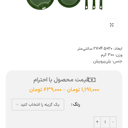
بزرگنمایی تصویر
ابعاد: 20×4.5×27 سانتی‌متر
وزن: 300 گرم
جنس: پلی‌پروپیلن
قیمت محصول با احترام
1,191,000
تومان
–
639,000
تومان
رنگ