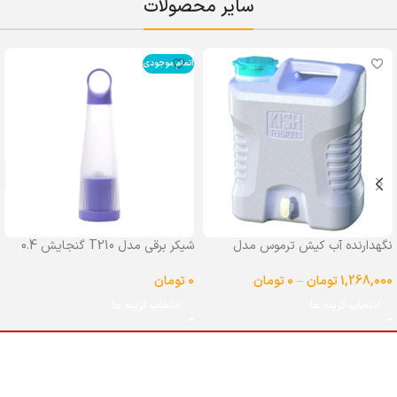
سایر محصولات
اتمام موجودی
نگهدارنده آب کیش ترموس مدل
شیکر برقی مدل T210 گنجایش 0.4
شیردار گنجایش 25 لیتر
لیتر
1,268,000
تومان
–
0
تومان
0
تومان
انتخاب گزینه ها
انتخاب گزینه ها