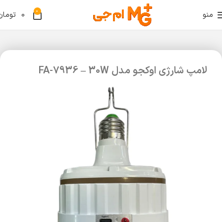
0
منو
0
تومان
لامپ شارژی اوکجو مدل FA-7936 – 30W