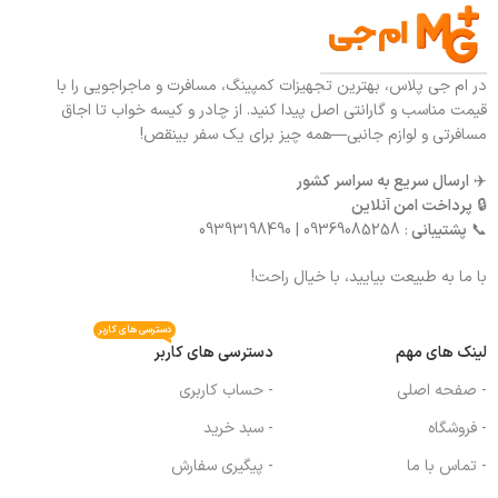
در ام جی پلاس، بهترین تجهیزات کمپینگ، مسافرت و ماجراجویی را با
قیمت مناسب و گارانتی اصل پیدا کنید. از چادر و کیسه خواب تا اجاق
مسافرتی و لوازم جانبی—همه چیز برای یک سفر بینقص!
✈️
ارسال سریع به سراسر کشور
🔒
پرداخت امن آنلاین
📞
پشتیبانی
: 09369085258 | 09393198490
با ما به طبیعت بیایید، با خیال راحت!
دسترسی های کاربر
لینک های مهم
دسترسی های کاربر
- صفحه اصلی
- حساب کاربری
- فروشگاه
- سبد خرید
- تماس با ما
- پیگیری سفارش