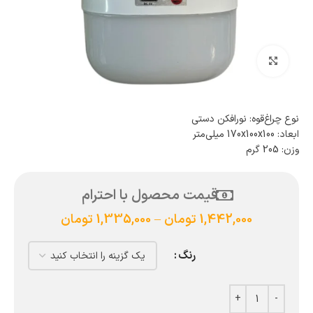
بزرگنمایی تصویر
نوع چراغ‌قوه: نور‌افکن دستی
ابعاد: 170x100x100 میلی‌متر
وزن: 205 گرم
قیمت محصول با احترام
1,442,000
تومان
–
1,335,000
تومان
رنگ