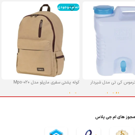
اتمام موجودی
رموس کی تی مدل شیردار
کوله پشتی سفری مارپلو مدل Mpo-020
0
تومان
–
810,000
تومان
انتخاب گزینه ها
ا
جوز های ام جی پلاس