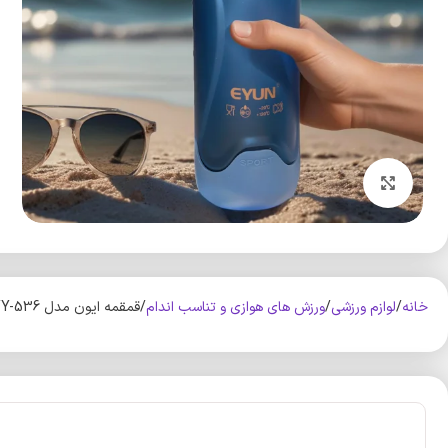
بزرگنمایی تصویر
خانه
لوازم ورزشی
ورزش های هوازی و تناسب اندام
قمقمه ایون مدل YY-536 گنجایش 1 لیتر