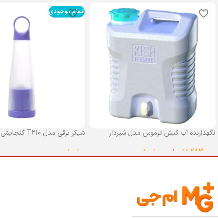
اتمام موجودی
نگهدارنده آب کیش ترموس مدل شیردار
شیکر برقی مدل T210 گنجایش 0.4 لیتر
گنجایش 25 لیتر
0
تومان
1,283,000
تومان
–
0
تومان
انتخاب گزینه ها
انتخاب گزینه ها