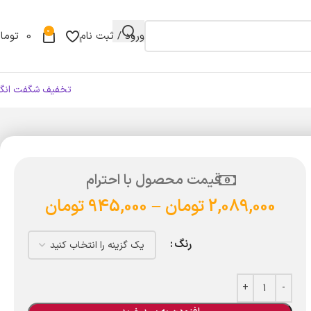
0
ورود / ثبت نام
0
توما
تخفیف شگفت انگی
قیمت محصول با احترام
2,089,000
تومان
–
945,000
تومان
رنگ