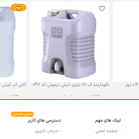
حراج
نگهدارنده آب 18 لیتری کیش ترموس کد 047
گالن آب کیش ت
گنجایش 18 لیتر
1,230,000
تومان
–
0
تومان
863,000
تومان
انتخاب گزینه ها
انتخاب گزینه ه
دسترسی های کاربر
لینک های مهم
دسترسی های کاربر
م
- صفحه اصلی
- حساب کاربری