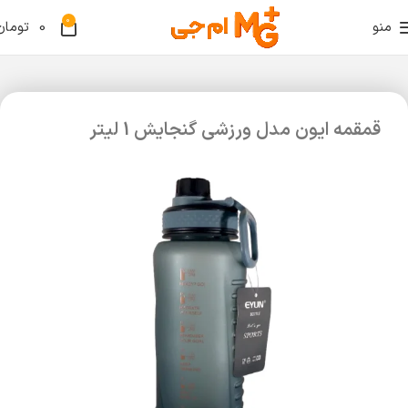
0
منو
0
تومان
قمقمه ایون مدل ورزشی گنجایش 1 لیتر