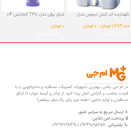
نگهدارنده آب کیش ترموس مدل
شیکر برقی مدل T210 گنجایش 0.4
شیردار گنجایش 25 لیتر
لیتر
1,283,000
تومان
–
0
تومان
0
تومان
انتخاب گزینه ها
انتخاب گزینه ها
در ام جی پلاس، بهترین تجهیزات کمپینگ، مسافرت و ماجراجویی را با
قیمت مناسب و گارانتی اصل پیدا کنید. از چادر و کیسه خواب تا اجاق
مسافرتی و لوازم جانبی—همه چیز برای یک سفر بینقص!
✈️
ارسال سریع به سراسر کشور
🔒
پرداخت امن آنلاین
📞
پشتیبانی
: 09369085258 | 09393198490