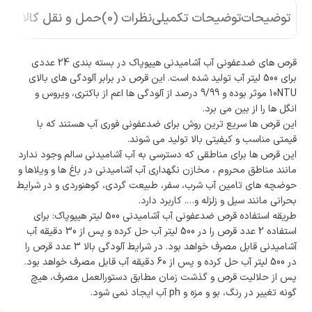
توضیحات
توضیحات تکمیلی
نظرات (0)
حمل و نقل کالا
قرص ‌های ضدعفونی آب آشامیدنی هیپوپاک در بسته بندی 24 عددی
برای 500 لیتر آب تولید شده است. این قرص در برابر آلودگی های بالای
10NTU موثر بوده و 9/99 درصد از آلودگی ها اعم از باکتری، ویروس و
انگل ها را از بین می برد.
این قرص ها سریع ترین روش برای ضدعفونی فوری آب هستند که با
قیمتی مناسب و کیفیتی بالا تولید می شوند.
این قرص ها برای مناطقی که دسترسی به آب آشامیدنی سالم وجود ندارد
مانند مناطق محروم ، مخازن نگهداری آب آشامیدنی در باغ ها و ویلاها و
حوضچه های تامین آب شرب، سفر، طبیعت گردی، کوهنوردی و در شرایط
بحرانی مانند سیل و زلزله و…. کاربرد دارد.
طریقه استفاده قرص ضدعفونی آب آشامیدنی 500 لیتر هیپوپاک: برای
استفاده 2 عدد قرص را در 500 لیتر آب حل کرده و پس از 30 دقیقه آب
آشامیدنی قابل مصرف خواهد بود. در شرایط آلودگی بالا 3 عدد قرص را
در 500 لیتر آب حل کرده و پس از 60 دقیقه آب قابل مصرف خواهد بود.
پس از حلالیت قرص و گذشت زمان مطابق دستورالعمل مصرف، هیچ
گونه تغییر در رنگ، بو و مزه و ph آب ایجاد نمی شود.