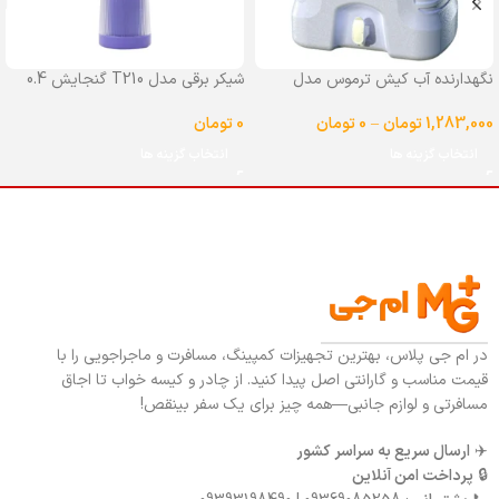
نگهدارنده آب کیش ترموس مدل
شیکر برقی مدل T210 گنجایش 0.4
شیردار گنجایش 25 لیتر
لیتر
1,283,000
تومان
–
0
تومان
0
تومان
انتخاب گزینه ها
انتخاب گزینه ها
در ام جی پلاس، بهترین تجهیزات کمپینگ، مسافرت و ماجراجویی را با
قیمت مناسب و گارانتی اصل پیدا کنید. از چادر و کیسه خواب تا اجاق
مسافرتی و لوازم جانبی—همه چیز برای یک سفر بینقص!
✈️
ارسال سریع به سراسر کشور
🔒
پرداخت امن آنلاین