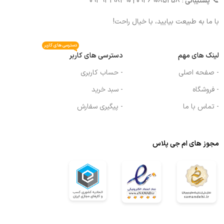
📞
پشتیبانی
: 09369085258 | 09393198490
با ما به طبیعت بیایید، با خیال راحت!
دسترسی های کاربر
لینک های مهم
دسترسی های کاربر
- صفحه اصلی
- حساب کاربری
- فروشگاه
- سبد خرید
- تماس با ما
- پیگیری سفارش
مجوز های ام جی پلاس