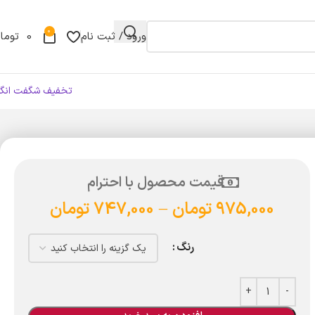
0
ورود / ثبت نام
0
توما
تخفیف شگفت انگی
قیمت محصول با احترام
975,000
تومان
–
747,000
تومان
رنگ