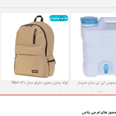
اتمام موجودی
رموس کی تی مدل شیردار
کوله پشتی سفری مارپلو مدل Mpo-020
0
تومان
–
810,000
تومان
انتخاب گزینه ها
ا
جوز های ام جی پلاس