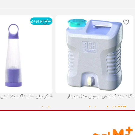
اتمام موجودی
نگهدارنده آب کیش ترموس مدل شیردار
شیکر برقی مدل T210 گنجایش 0.4 لیتر
گنجایش 25 لیتر
0
تومان
1,283,000
تومان
–
0
تومان
انتخاب گزینه ها
انتخاب گزینه ها