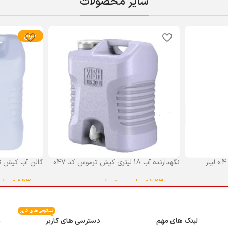
سایر محصولات
حراج
نگهدارنده آب 18 لیتری کیش ترموس کد 047
گالن آب کیش ت
گنجایش 18 لیتر
1,230,000
تومان
–
0
تومان
863,000
تومان
انتخاب گزینه ها
انتخاب گزینه ه
دسترسی های کاربر
لینک های مهم
دسترسی های کاربر
م