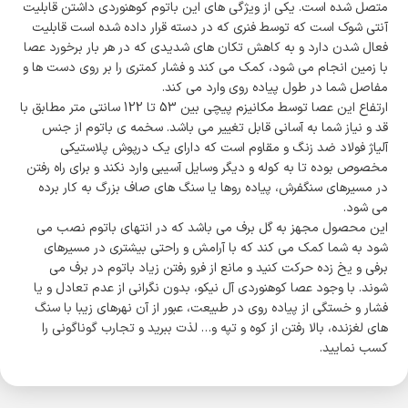
متصل شده است. یکی از ویژگی های این باتوم کوهنوردی داشتن قابلیت
آنتی شوک است که توسط فنری که در دسته قرار داده شده است قابلیت
فعال شدن دارد و به کاهش تکان های شدیدی که در هر بار برخورد عصا
با زمین انجام می شود، کمک می کند و فشار کمتری را بر روی دست ها و
مفاصل شما در طول پیاده روی وارد می کند.
ارتفاع این عصا توسط مکانیزم پیچی بین 53 تا 122 سانتی متر مطابق با
قد و نیاز شما به آسانی قابل تغییر می باشد. سخمه ی باتوم از جنس
آلیاژ فولاد ضد زنگ و مقاوم است که دارای یک درپوش پلاستیکی
مخصوص بوده تا به کوله و دیگر وسایل آسیبی وارد نکند و برای راه رفتن
در مسیرهای سنگفرش، پیاده روها یا سنگ های صاف بزرگ به کار برده
می شود.
این محصول مجهز به گل برف می باشد که در انتهای باتوم نصب می
شود به شما کمک می کند که با آرامش و راحتی بیشتری در مسیرهای
برفی و یخ زده حرکت کنید و مانع از فرو رفتن زیاد باتوم در برف می
شوند. با وجود عصا کوهنوردی آل نیکو، بدون نگرانی از عدم تعادل و یا
فشار و خستگی از پیاده روی در طبیعت، عبور از آن نهرهای زیبا با سنگ
های لغزنده، بالا رفتن از کوه و تپه و… لذت ببرید و تجارب گوناگونی را
کسب نمایید.