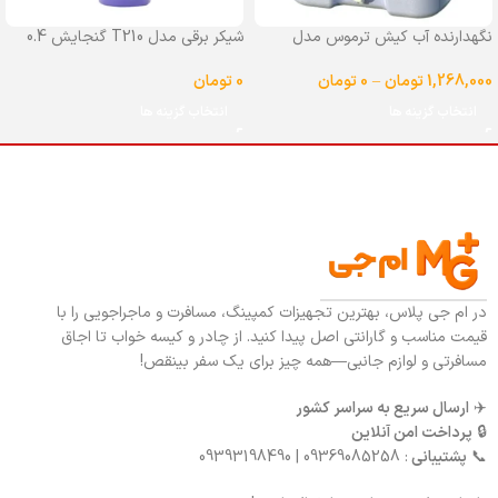
نگهدارنده آب کیش ترموس مدل
شیکر برقی مدل T210 گنجایش 0.4
شیردار گنجایش 25 لیتر
لیتر
1,268,000
تومان
–
0
تومان
0
تومان
انتخاب گزینه ها
انتخاب گزینه ها
در ام جی پلاس، بهترین تجهیزات کمپینگ، مسافرت و ماجراجویی را با
قیمت مناسب و گارانتی اصل پیدا کنید. از چادر و کیسه خواب تا اجاق
مسافرتی و لوازم جانبی—همه چیز برای یک سفر بینقص!
✈️
ارسال سریع به سراسر کشور
🔒
پرداخت امن آنلاین
📞
پشتیبانی
: 09369085258 | 09393198490