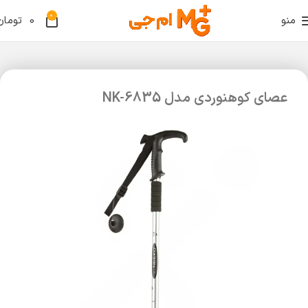
0
منو
0
تومان
عصای کوهنوردی مدل NK-6835