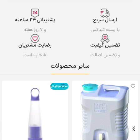
ارسال سریع
پشتیبانی ۲۴ ساعته
با پست تیباکس
و ۷ روز هفته
تضمین کیفیت
رضایت مشتریان
و تضمین اصالت
افتخار ماست
سایر محصولات
اتمام موجودی