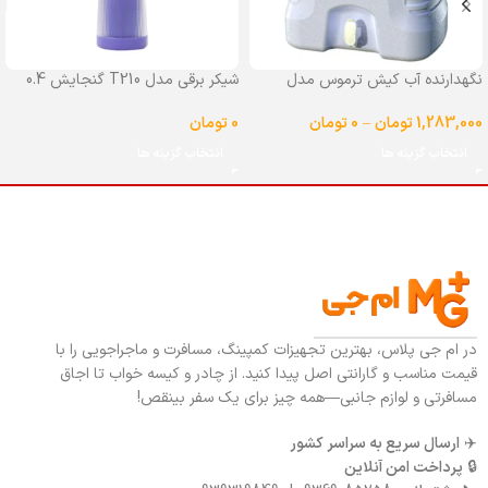
نگهدارنده آب کیش ترموس مدل
شیکر برقی مدل T210 گنجایش 0.4
شیردار گنجایش 25 لیتر
لیتر
1,283,000
تومان
–
0
تومان
0
تومان
انتخاب گزینه ها
انتخاب گزینه ها
در ام جی پلاس، بهترین تجهیزات کمپینگ، مسافرت و ماجراجویی را با
قیمت مناسب و گارانتی اصل پیدا کنید. از چادر و کیسه خواب تا اجاق
مسافرتی و لوازم جانبی—همه چیز برای یک سفر بینقص!
✈️
ارسال سریع به سراسر کشور
🔒
پرداخت امن آنلاین