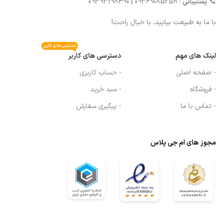
📞
پشتیبانی
: 09369085258 | 09393198490
با ما به طبیعت بیایید، با خیال راحت!
دسترسی های کاربر
لینک های مهم
دسترسی های کاربر
- صفحه اصلی
- حساب کاربری
- فروشگاه
- سبد خرید
- تماس با ما
- پیگیری سفارش
مجوز های ام جی پلاس