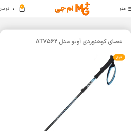
0
منو
0
تومان
عصای کوهنوردی آوتو مدل AT7562
حراج