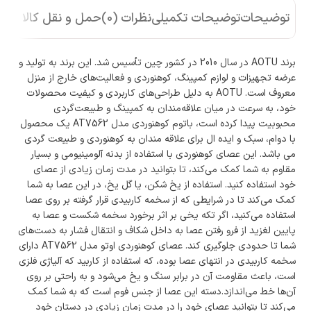
توضیحات
توضیحات تکمیلی
نظرات (0)
حمل و نقل کالا
برند AOTU در سال 2010 در کشور چین تأسیس شد. این برند به تولید و
عرضه تجهیزات و لوازم کمپینگ، کوهنوردی و فعالیت‌های خارج از منزل
معروف است. AOTU به دلیل طراحی‌های کاربردی و کیفیت محصولات
خود، به سرعت در میان علاقه‌مندان به کمپینگ و طبیعت‌گردی
محبوبیت پیدا کرده است، باتوم کوهنوردی مدل AT7562 یک محصول
با دوام، سبک و ایده ال برای علاقه مندان به کوهنوردی و طبیعت گردی
می باشد. این عصای کوهنوردی با استفاده از بدنه آلومینیومی و بسیار
مقاوم به شما کمک می‌کند، تا بتوانید در مدت زمان زیادی از عصای
خود استفاده کنید. استفاده از یخ شکن، یا گل یخ، در این عصا به شما
کمک می‌کند تا در شرایطی که از سخمه کاربیدی قرار گرفته بر روی عصا
استفاده می‌کنید، اگر تکه یخی بر اثر برخورد سخمه شکست و عصا به
پایین لغزید از فرو رفتن عصا به داخل شکاف و انتقال فشار به دست‌های
شما تا حدودی جلوگیری کند. عصای کوهنوردی اوتو مدل AT7562 دارای
سخمه کاربیدی در انتهای عصا بوده، که استفاده از کاربید که آلیاژی فلزی
است، باعث مقاومت آن در برابر سنگ و یخ می‌شود و به راحتی بر روی
آن‌ها خط می‌اندازد.دسته این عصا از جنس فوم است که به شما کمک
می‌کند تا بتوانید عصای خود را در مدت زمان زیادی در دستان خود