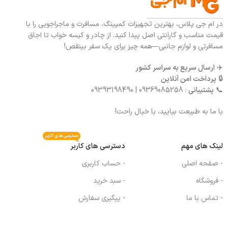
در ام جی پلاس، بهترین تجهیزات کمپینگ، مسافرت و ماجراجویی را با
قیمت مناسب و گارانتی اصل پیدا کنید. از چادر و کیسه خواب تا اجاق
مسافرتی و لوازم جانبی—همه چیز برای یک سفر بینقص!
✈️
ارسال سریع به سراسر کشور
🔒
پرداخت امن آنلاین
📞
پشتیبانی
: 09369085258 | 09393198490
با ما به طبیعت بیایید، با خیال راحت!
دسترسی های کاربر
لینک های مهم
دسترسی های کاربر
- صفحه اصلی
- حساب کاربری
- فروشگاه
- سبد خرید
- تماس با ما
- پیگیری سفارش