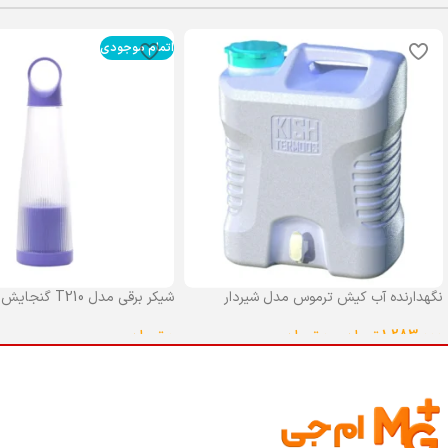
اتمام موجودی
نگهدارنده آب کیش ترموس مدل شیردار
شیکر برقی مدل T210 گنجایش 0.4 لیتر
گنجایش 25 لیتر
0
تومان
1,283,000
تومان
–
0
تومان
انتخاب گزینه ها
انتخاب گزینه ها