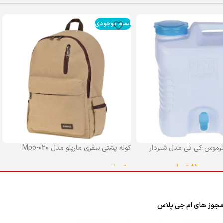
اتمام موجودی
رموس کی تی مدل شیردار
کوله پشتی سفری مارپلو مدل Mpo-020
0
تومان
–
810,000
تومان
انتخاب گزینه ها
ا
جوز های ام جی پلاس