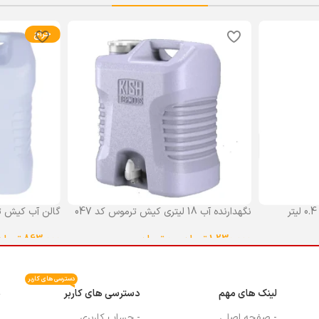
حراج
نگهدارنده آب 18 لیتری کیش ترموس کد 047
گالن آب کیش ت
گنجایش 18 لیتر
1,230,000
تومان
–
0
تومان
863,000
تومان
انتخاب گزینه ها
انتخاب گزینه ه
دسترسی های کاربر
لینک های مهم
دسترسی های کاربر
م
- صفحه اصلی
- حساب کاربری