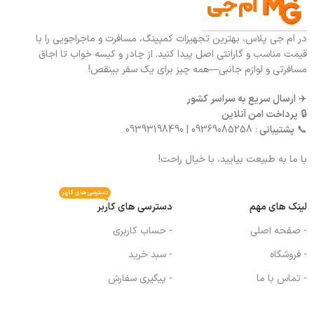
در ام جی پلاس، بهترین تجهیزات کمپینگ، مسافرت و ماجراجویی را با
قیمت مناسب و گارانتی اصل پیدا کنید. از چادر و کیسه خواب تا اجاق
مسافرتی و لوازم جانبی—همه چیز برای یک سفر بینقص!
✈️
ارسال سریع به سراسر کشور
🔒
پرداخت امن آنلاین
📞
پشتیبانی
: 09369085258 | 09393198490
با ما به طبیعت بیایید، با خیال راحت!
دسترسی های کاربر
لینک های مهم
دسترسی های کاربر
- صفحه اصلی
- حساب کاربری
- فروشگاه
- سبد خرید
- تماس با ما
- پیگیری سفارش