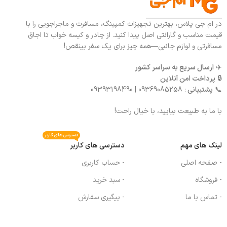
در ام جی پلاس، بهترین تجهیزات کمپینگ، مسافرت و ماجراجویی را با
قیمت مناسب و گارانتی اصل پیدا کنید. از چادر و کیسه خواب تا اجاق
مسافرتی و لوازم جانبی—همه چیز برای یک سفر بینقص!
✈️
ارسال سریع به سراسر کشور
🔒
پرداخت امن آنلاین
📞
پشتیبانی
: 09369085258 | 09393198490
با ما به طبیعت بیایید، با خیال راحت!
دسترسی های کاربر
لینک های مهم
دسترسی های کاربر
- صفحه اصلی
- حساب کاربری
- فروشگاه
- سبد خرید
- تماس با ما
- پیگیری سفارش