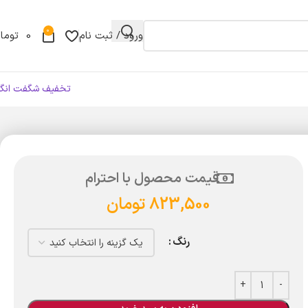
0
ورود / ثبت نام
0
توما
تخفیف شگفت انگی
قیمت محصول با احترام
823,500
تومان
رنگ