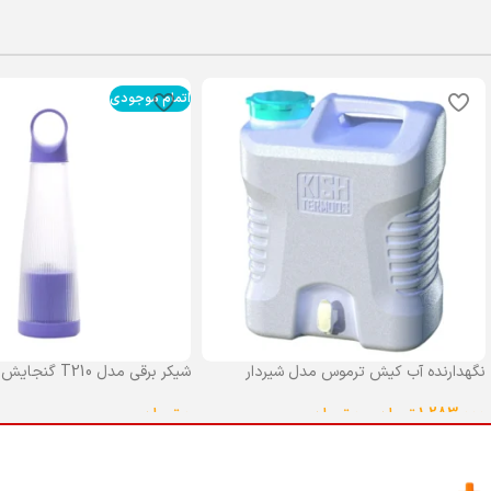
اتمام موجودی
نگهدارنده آب کیش ترموس مدل شیردار
شیکر برقی مدل T210 گنجایش 0.4 لیتر
گنجایش 25 لیتر
0
تومان
1,283,000
تومان
–
0
تومان
انتخاب گزینه ها
انتخاب گزینه ها