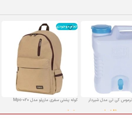
اتمام موجودی
رموس کی تی مدل شیردار
کوله پشتی سفری مارپلو مدل Mpo-020
0
تومان
–
810,000
تومان
انتخاب گزینه ها
ا