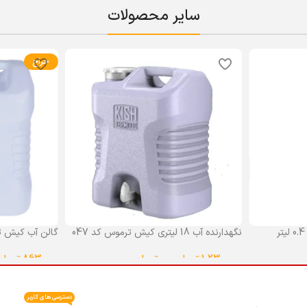
سایر محصولات
حراج
نگهدارنده آب 18 لیتری کیش ترموس کد 047
گالن آب کیش ت
گنجایش 18 لیتر
1,230,000
تومان
–
0
تومان
863,000
تومان
انتخاب گزینه ها
انتخاب گزینه ه
دسترسی های کاربر