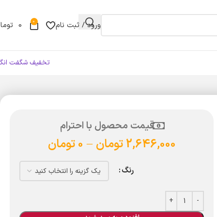
0
ورود / ثبت نام
0
توما
تخفیف شگفت انگی
قیمت محصول با احترام
2,646,000
تومان
–
0
تومان
رنگ