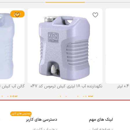
حراج
نگهدارنده آب 18 لیتری کیش ترموس کد 047
گالن آب کیش ت
گنجایش 18 لیتر
1,230,000
تومان
–
0
تومان
863,000
تومان
انتخاب گزینه ها
انتخاب گزینه ه
دسترسی های کاربر
لینک های مهم
دسترسی های کاربر
م
- صفحه اصلی
- حساب کاربری