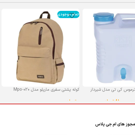
اتمام موجودی
رموس کی تی مدل شیردار
کوله پشتی سفری مارپلو مدل Mpo-020
0
تومان
–
810,000
تومان
انتخاب گزینه ها
ا
جوز های ام جی پلاس