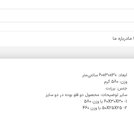
ما
درباره ما
ابعاد: 60x30x30 سانتی‌متر
وزن: 580 گرم
جنس: برزنت
سایر توضیحات: محصول دو قلو بوده در دو سایز
1- 60X30X30 با وزن 580
2- 50X25X25 با وزن 460