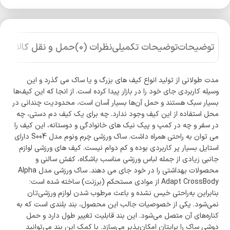
توضیحات
توضیحات تکمیلی
نظرات (0)
حمل و نقل کالا
مدت طولانی از تولید انواع کیف های بزرگ و یا ساک می گذرد و این
وسیله کاربردی جای خود را در بازار پیدا کرده است. از انجا که این کیف‌ها
بسیار سبک هستند و حمل آن‌ها بسیار آسان است، محدودیت چندانی در
محل استفاده از این کیف وجود ندارد. چه برای یک کیف دم دستی، چه
در سفر و چه در کمپ و پیک نیک های خانوادگی و دوستانه، این کیف را
می توان به راحتی همراه داشت. ساک ورزشی چرم ونوم مدل S004 دارای
استایل بسیار پر کاربردی بوده و کم دوام نیست. کیف های ورزشی لوازم
جانبی زیادی از جمله لباس ورزشی مناسب باشگاه، کفش سالنی و
محصولات بهداشتی را در خود جای می دهند. ساک ورزشی مدل Alpha
Adapt CrossBody از موادی مستحکم (برزنت) ساخته شده است؛
بنابراین به‌راحتی خیس نشده و باعث مرطوب شدن لوازم ورزشی‌تان
نمی‌شود. یکی از خصوصیات جالب این محصول، بند بلندی است که به
کناره‌های آن متصل می‌شود. این بند قابلیت تغییر طول دارد و حمل
دوشی ساک را برایتان امکان‌پذیر می‌سازد. با کمک این بند می‌توانید