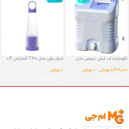
نگهدارنده آب کیش ترموس مدل
شیکر برقی مدل T210 گنجایش 0.4
شیردار گنجایش 25 لیتر
لیتر
1,268,000
تومان
–
0
تومان
0
تومان
انتخاب گزینه ها
انتخاب گزینه ها