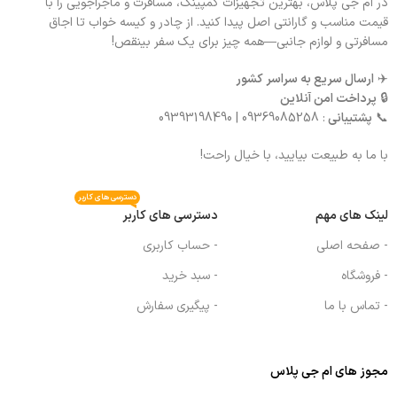
در ام جی پلاس، بهترین تجهیزات کمپینگ، مسافرت و ماجراجویی را با
قیمت مناسب و گارانتی اصل پیدا کنید. از چادر و کیسه خواب تا اجاق
مسافرتی و لوازم جانبی—همه چیز برای یک سفر بینقص!
✈️
ارسال سریع به سراسر کشور
🔒
پرداخت امن آنلاین
📞
پشتیبانی
: 09369085258 | 09393198490
با ما به طبیعت بیایید، با خیال راحت!
دسترسی های کاربر
لینک های مهم
دسترسی های کاربر
- صفحه اصلی
- حساب کاربری
- فروشگاه
- سبد خرید
- تماس با ما
- پیگیری سفارش
مجوز های ام جی پلاس