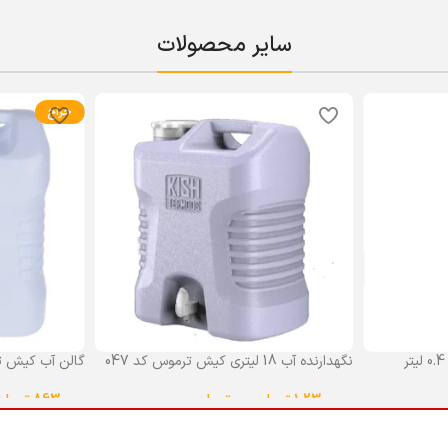
سایر محصولات
حراج
نگهدارنده آب 18 لیتری کیش ترموس کد 047
گالن آب کیش ت
گنجایش 18 لیتر
1,230,000
تومان
–
0
تومان
863,000
تومان
انتخاب گزینه ها
انتخاب گزینه ه