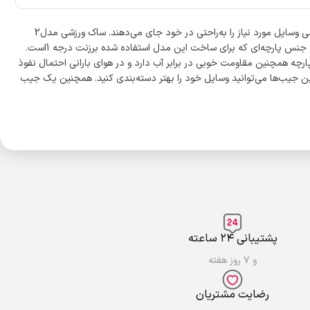
ساک‌های ورزشی یکی از اصلی‌ترین ابزار برای جابه‌جایی وسایل به محل ورزش و خانه است. دلیل این موضوع، حجم مناسب این ساک‌های ورزشی است که تمامی وسایل مورد نیاز را به‌راحتی در خود جای می‌دهند. ساک ورزشی مدل2
-120062 نیز با داشتن طول 56 سانتی‌متر یک ساک بزرگ به حساب می‌آید که با استفاده از آن می‌توانید همه وسایلی را که به آن‌ها نیاز دارید با خود حمل کنید. جنس پارچه‌ای که برای ساخت این مدل استفاده شده برزنت درجه 1است.
ارچه همچنین مقاومت خوبی در برابر آب دارد و در هوای بارانی احتمال نفوذ
یب‌ها می‌توانید وسایل خود را بهتر دسته‌بندی کنید. همچنین یک جیب
پشتیبانی ۲۴ ساعته
و ۷ روز هفته
رضایت مشتریان