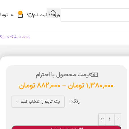
0
ورود / ثبت نام
0
توما
تخفیف شگفت انگی
قیمت محصول با احترام
1,380,000
تومان
–
882,000
تومان
رنگ