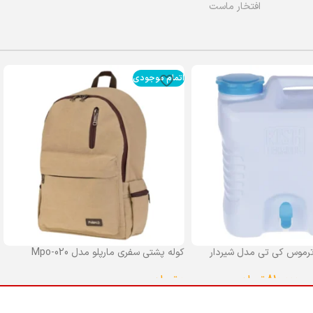
افتخار ماست
اتمام موجودی
رموس کی تی مدل شیردار
کوله پشتی سفری مارپلو مدل Mpo-020
0
تومان
–
810,000
تومان
انتخاب گزینه ها
ا