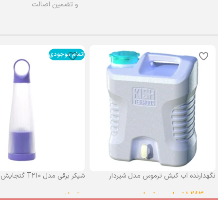
و تضمین اصالت
اتمام موجودی
نگهدارنده آب کیش ترموس مدل شیردار
شیکر برقی مدل T210 گنجایش 0.4 لیتر
گنجایش 25 لیتر
0
تومان
1,283,000
تومان
–
0
تومان
انتخاب گزینه ها
انتخاب گزینه ها