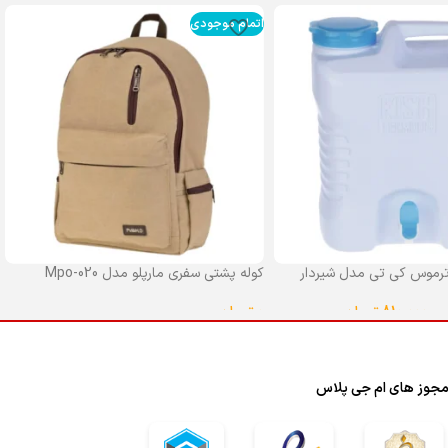
اتمام موجودی
رموس کی تی مدل شیردار
کوله پشتی سفری مارپلو مدل Mpo-020
0
تومان
–
810,000
تومان
انتخاب گزینه ها
ا
جوز های ام جی پلاس