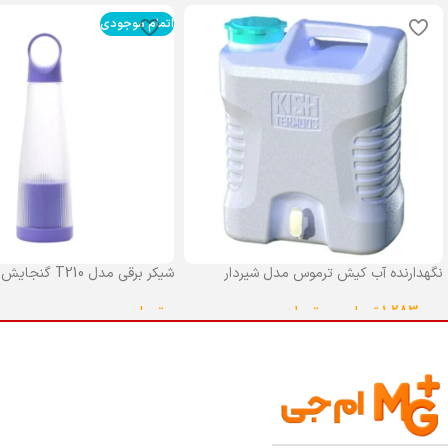
اتمام موجودی
نگهدارنده آب کیش ترموس مدل شیردار
شیکر برقی مدل T210 گنجایش 0.4 لیتر
گنجایش 25 لیتر
0
تومان
1,283,000
تومان
–
0
تومان
انتخاب گزینه ها
انتخاب گزینه ها