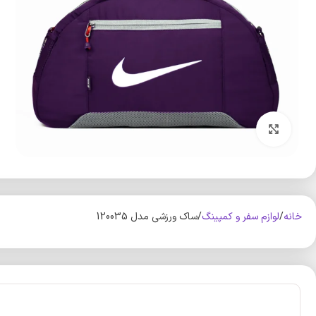
بزرگنمایی تصویر
خانه
لوازم سفر و کمپینگ
ساک ورزشی مدل 120035