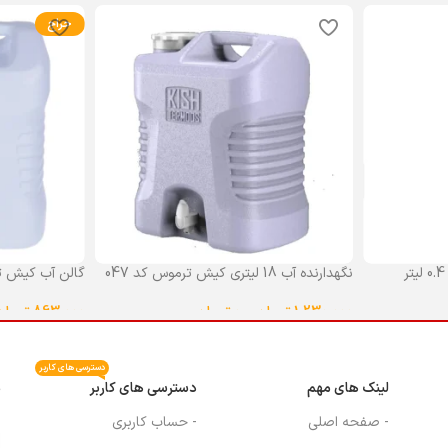
حراج
نگهدارنده آب 18 لیتری کیش ترموس کد 047
گالن آب کیش ت
گنجایش 18 لیتر
1,230,000
تومان
–
0
تومان
863,000
تومان
انتخاب گزینه ها
انتخاب گزینه ه
دسترسی های کاربر
لینک های مهم
دسترسی های کاربر
م
- صفحه اصلی
- حساب کاربری