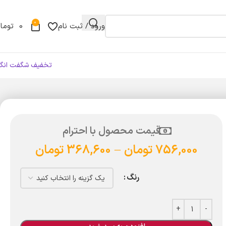
0
ورود / ثبت نام
0
توما
تخفیف شگفت انگی
قیمت محصول با احترام
756,000
تومان
–
368,600
تومان
رنگ