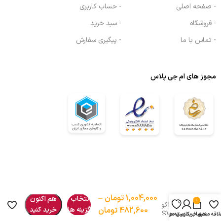
- صفحه اصلی
- حساب کاربری
- فروشگاه
- سبد خرید
- تماس با ما
- پیگیری سفارش
مجوز های ام جی پلاس
ساک
1,004,000
تومان
–
انتخاب
هم اکنون
0
ورزشی آکو
482,600
تومان
گزینه ها
خرید کنید
مدل SV6
لاقه مندی
سبد خرید
دسته ها
حساب کاربری من