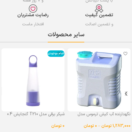
با پست تیباکس
و ۷ روز هفته
تضمین کیفیت
رضایت مشتریان
و تضمین اصالت
افتخار ماست
سایر محصولات
اتمام موجودی
نگهدارنده آب کیش ترموس مدل
شیکر برقی مدل T210 گنجایش 0.4
شیردار گنجایش 25 لیتر
لیتر
1,283,000
تومان
–
0
تومان
0
تومان