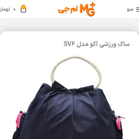
0
منو
0
تومان
ساک ورزشی آکو مدل SV6