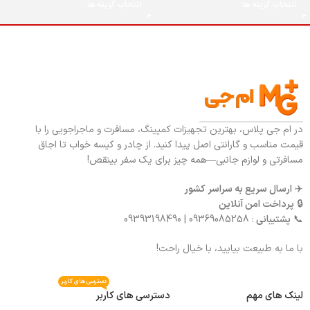
انتخاب گزینه ها
انتخاب گزینه ها
در ام جی پلاس، بهترین تجهیزات کمپینگ، مسافرت و ماجراجویی را با
قیمت مناسب و گارانتی اصل پیدا کنید. از چادر و کیسه خواب تا اجاق
مسافرتی و لوازم جانبی—همه چیز برای یک سفر بینقص!
✈️
ارسال سریع به سراسر کشور
🔒
پرداخت امن آنلاین
📞
پشتیبانی
: 09369085258 | 09393198490
با ما به طبیعت بیایید، با خیال راحت!
دسترسی های کاربر
لینک های مهم
دسترسی های کاربر